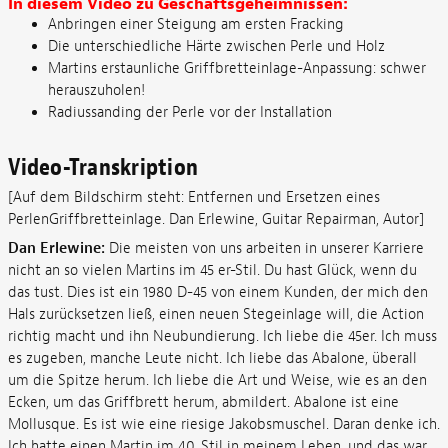
In diesem Video zu Geschäftsgeheimnissen:
Anbringen einer Steigung am ersten Fracking
Die unterschiedliche Härte zwischen Perle und Holz
Martins erstaunliche Griffbretteinlage-Anpassung: schwer
herauszuholen!
Radiussanding der Perle vor der Installation
Video-Transkription
[Auf dem Bildschirm steht: Entfernen und Ersetzen eines
PerlenGriffbretteinlage. Dan Erlewine, Guitar Repairman, Autor]
Dan Erlewine:
Die meisten von uns arbeiten in unserer Karriere
nicht an so vielen Martins im 45 er-Stil. Du hast Glück, wenn du
das tust. Dies ist ein 1980 D-45 von einem Kunden, der mich den
Hals zurücksetzen ließ, einen neuen Stegeinlage will, die Action
richtig macht und ihn Neubundierung. Ich liebe die 45er. Ich muss
es zugeben, manche Leute nicht. Ich liebe das Abalone, überall
um die Spitze herum. Ich liebe die Art und Weise, wie es an den
Ecken, um das Griffbrett herum, abmildert. Abalone ist eine
Mollusque. Es ist wie eine riesige Jakobsmuschel. Daran denke ich.
Ich hatte einen Martin im 40. Stil in meinem Leben, und das war