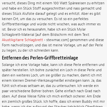
versucht, dieses Ding mit einem 100 Watt Späneeisen zu erhitzen
und habe ein Stück Stoff ausgeschnitten und nass gemacht und
dieses Stück Alufolie darauf gelegt und es erhitzt. Aber es gibt
keinen Ort, um das zu versuchen. Es ist so ein perfektes
Griffbretteinlage und würde nicht wischen, was auch immer es
ist. Bevor ich es herausnahm, habe ich ein Stück Mylar
Schlagbrett-Material [auf dem Bildschirm mit dem Text:
Akustikgitarre Schlagbrett
- stewmac.com] genommen und diese
Form nachvollzogen, und das ist meine Vorlage, um auf der Perle
zu liegen, zu der ich schneiden kann.
Entfernen des Perlen-Griffbretteinlage
Solange ich eine Vorlage habe, kann ich diese Perle entfernen und
später herstellen. Ich bohre zunächst ein Loch in diese Perle und
dann ein weiteres Loch, um sie größer zu machen, damit ich mit
einem kleinen Dremel-Werkzeugmeißel einsteigen kann. Ja, das
fühlt sich etwas seltsam an, das zu untersuchen. Ich werde ein
paar verschiedene Bohrer bohren. Gehe einfach nach Grad nach
oben. Auf diese Weise fühle ich mich einfach sicherer. Am Ende
ein ziemlich großes Stück. Ich hoffe, dass ich einen Buddy mit mir
habe, wenn ich das aufgrund des Staubes tatsächlich Oberfräsen.