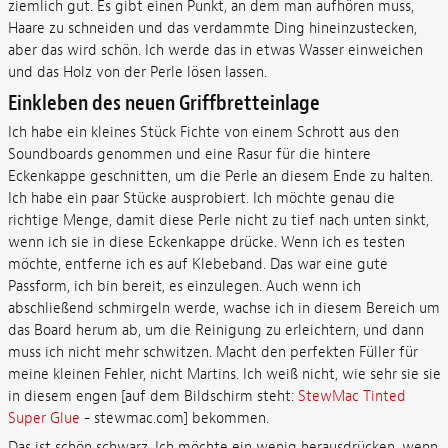
ziemlich gut. Es gibt einen Punkt, an dem man aufhören muss,
Haare zu schneiden und das verdammte Ding hineinzustecken,
aber das wird schön. Ich werde das in etwas Wasser einweichen
und das Holz von der Perle lösen lassen.
Einkleben des neuen Griffbretteinlage
Ich habe ein kleines Stück Fichte von einem Schrott aus den
Soundboards genommen und eine Rasur für die hintere
Eckenkappe geschnitten, um die Perle an diesem Ende zu halten.
Ich habe ein paar Stücke ausprobiert. Ich möchte genau die
richtige Menge, damit diese Perle nicht zu tief nach unten sinkt,
wenn ich sie in diese Eckenkappe drücke. Wenn ich es testen
möchte, entferne ich es auf Klebeband. Das war eine gute
Passform, ich bin bereit, es einzulegen. Auch wenn ich
abschließend schmirgeln werde, wachse ich in diesem Bereich um
das Board herum ab, um die Reinigung zu erleichtern, und dann
muss ich nicht mehr schwitzen. Macht den perfekten Füller für
meine kleinen Fehler, nicht Martins. Ich weiß nicht, wie sehr sie sie
in diesem engen [auf dem Bildschirm steht:
StewMac Tinted
Super Glue
- stewmac.com] bekommen.
Das ist schön schwarz. Ich möchte ein wenig herausdrücken, wenn