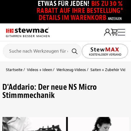
ETWAS FÜR JEDEN!
BIS ZU 30 %
RABATT AUF IHRE BESTELLUNG*
DETAILS IM WARENKORB
ANZEIGEN
GITARREN BESSER MACHEN
KOSTENLOSER VERSAND
Startseite
Videos + Ideen
Werkzeug-Videos
Saiten + Zubehör Video
D'Addario: Der neue NS Micro
Stimmmechanik