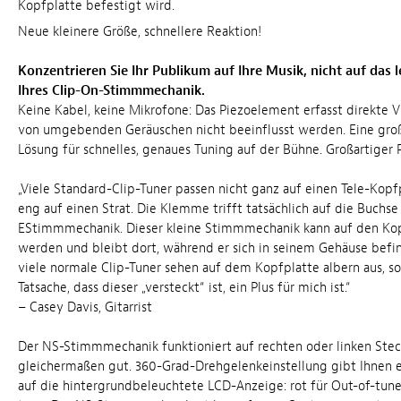
Kopfplatte befestigt wird.
Neue kleinere Größe, schnellere Reaktion!
Konzentrieren Sie Ihr Publikum auf Ihre Musik, nicht auf das 
Ihres Clip-On-Stimmmechanik.
Keine Kabel, keine Mikrofone: Das Piezoelement erfasst direkte V
von umgebenden Geräuschen nicht beeinflusst werden. Eine groß
Lösung für schnelles, genaues Tuning auf der Bühne. Großartiger P
„Viele Standard-Clip-Tuner passen nicht ganz auf einen Tele-Kop
eng auf einen Strat. Die Klemme trifft tatsächlich auf die Buchse
EStimmmechanik. Dieser kleine Stimmmechanik kann auf den Kop
werden und bleibt dort, während er sich in seinem Gehäuse befin
viele normale Clip-Tuner sehen auf dem Kopfplatte albern aus, so
Tatsache, dass dieser „versteckt“ ist, ein Plus für mich ist.“
– Casey Davis, Gitarrist
Der NS-Stimmmechanik funktioniert auf rechten oder linken Ste
gleichermaßen gut. 360-Grad-Drehgelenkeinstellung gibt Ihnen e
auf die hintergrundbeleuchtete LCD-Anzeige: rot für Out-of-tune,