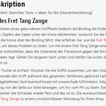
kription
steht: StewMac Tools + Ideen für die Gitarrenherstellung]
es Fret Tang Zange
tieren eines gebundenen Griffbrett bedeckt die Binding die Enden
 Zapfen des Kabel unter der Krone abklemmen, wodurch Sie die F
ie Krone über der Binding fährt. Hier erfahren Sie, wie die
Fret 
, um dieses Problem zu lösen. Um mit einem Fret Tang Zange ein
ie sicherstellen, dass die Unterseite der Fresskrone gegen die Stir
ben ragt. Gehen Sie langsam nach unten und stellen Sie sicher, d
 ist.
Tische ist einfach. Drücken Sie die Griffe zusammen, um den Ko
r werdet den Griff während des gesamten Verfahrens gedrückt halt
gelieferten Sechskantschlüssel mit zweieinhalb Millimetern. M
nig von der Seite zur Seite bewegen, um ihn vom Pin zu lösen. Si
 ziehen die Schraube wieder fest und das ist es. Die austauschba
 Tang Zange
zu einem unverzichtbaren Werkzeug für Ihren Shop.