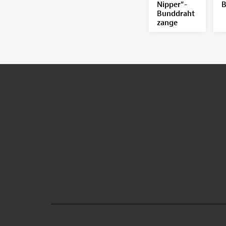
Nipper“-
B
Bunddraht
zange