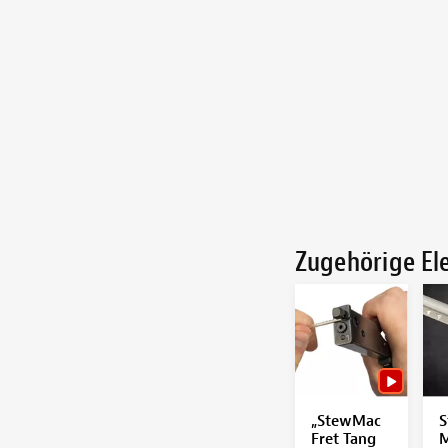
Zugehörige E
„StewMac
S
Fret Tang
M