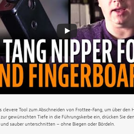
s clevere Tool zum Abschneiden von Frottee-Fang, um über den H
 zur gewünschten Tiefe in die Führungskerbe ein, drücken Sie d
l und sauber unterschnitten – ohne Biegen oder Bördeln.