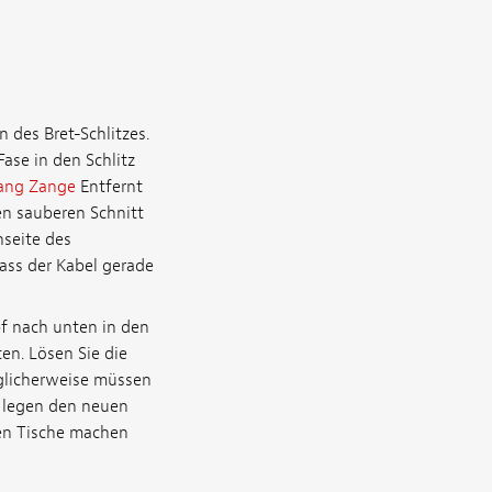
 des Bret-Schlitzes.
ase in den Schlitz
Tang Zange
Entfernt
en sauberen Schnitt
nseite des
ass der Kabel gerade
pf nach unten in den
en. Lösen Sie die
öglicherweise müssen
e legen den neuen
ren Tische machen