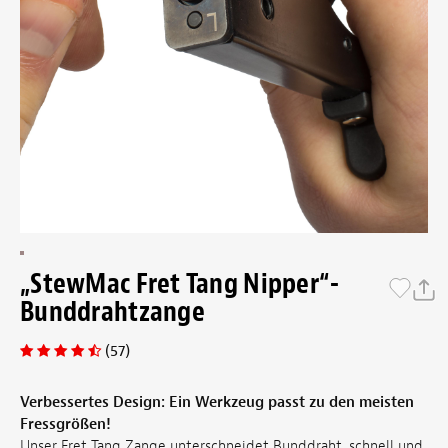
„StewMac Fret Tang Nipper“-
Bunddrahtzange
(57)
Verbessertes Design: Ein Werkzeug passt zu den meisten
Fressgrößen!
Unser Fret Tang Zange unterschneidet Bunddraht, schnell und