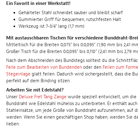
Ein Favorit in einer Werkstatt!
Gehärteter Stahl schneidet sauber und bleibt scharf
Gummierter Griff für bequemen, rutschfesten Halt
Werkzeug ist 7-3/4" lang (1,7 mm)
Mit austauschbaren Tischen für verschiedene Bunddraht-Brei
Mitteltisch für die Breiten 0,075" bis 0.0,095" (1,90 mm bis 2,41 m
Großer Tisch für die Breiten 0.0,095" bis 0,110" (2,41 mm bis 2,79 
Nach dem Abschneiden des Bundstegs solltest du die Schnittfläc
Feile zum Bearbeiten von Bundenden
oder den
Feilen zum Forme
Stegeinlage
glatt feilen. Dadurch wird sichergestellt, dass die 
perfekt auf dem Binding sitzen.
Arbeiten Sie mit Edelstahl?
Unser
Deluxe Fret Tang Zange
wurde speziell entwickelt, um die 
Bunddraht wie Edelstahl mühelos zu unterbieten. Er enthält auch
Stahleinsätze, um jede Größe von Bunddraht aufzunehmen, auf di
werden. Wenn Sie einen geschäftigen Shop haben, werden Sie d
lieben.