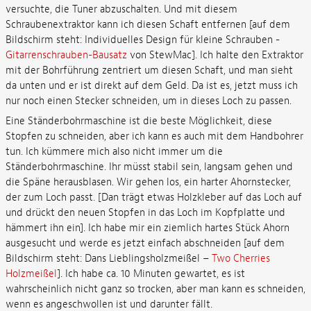
versuchte, die Tuner abzuschalten. Und mit diesem
Schraubenextraktor kann ich diesen Schaft entfernen [auf dem
Bildschirm steht: Individuelles Design für kleine Schrauben -
Gitarrenschrauben-Bausatz
von StewMac]. Ich halte den Extraktor
mit der Bohrführung zentriert um diesen Schaft, und man sieht
da unten und er ist direkt auf dem Geld. Da ist es, jetzt muss ich
nur noch einen Stecker schneiden, um in dieses Loch zu passen.
Eine Ständerbohrmaschine ist die beste Möglichkeit, diese
Stopfen zu schneiden, aber ich kann es auch mit dem Handbohrer
tun. Ich kümmere mich also nicht immer um die
Ständerbohrmaschine. Ihr müsst stabil sein, langsam gehen und
die Späne herausblasen. Wir gehen los, ein harter Ahornstecker,
der zum Loch passt. [Dan trägt etwas Holzkleber auf das Loch auf
und drückt den neuen Stopfen in das Loch im Kopfplatte und
hämmert ihn ein]. Ich habe mir ein ziemlich hartes Stück Ahorn
ausgesucht und werde es jetzt einfach abschneiden [auf dem
Bildschirm steht: Dans Lieblingsholzmeißel –
Two Cherries
Holzmeißel
]. Ich habe ca. 10 Minuten gewartet, es ist
wahrscheinlich nicht ganz so trocken, aber man kann es schneiden,
wenn es angeschwollen ist und darunter fällt.