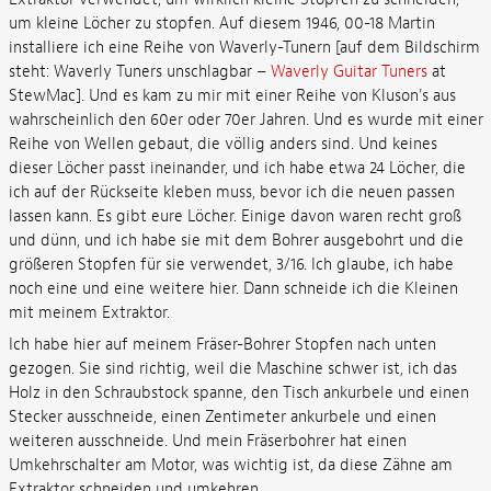
um kleine Löcher zu stopfen. Auf diesem 1946, 00-18 Martin
installiere ich eine Reihe von Waverly-Tunern [auf dem Bildschirm
steht: Waverly Tuners unschlagbar –
Waverly Guitar Tuners
at
StewMac]. Und es kam zu mir mit einer Reihe von Kluson's aus
wahrscheinlich den 60er oder 70er Jahren. Und es wurde mit einer
Reihe von Wellen gebaut, die völlig anders sind. Und keines
dieser Löcher passt ineinander, und ich habe etwa 24 Löcher, die
ich auf der Rückseite kleben muss, bevor ich die neuen passen
lassen kann. Es gibt eure Löcher. Einige davon waren recht groß
und dünn, und ich habe sie mit dem Bohrer ausgebohrt und die
größeren Stopfen für sie verwendet, 3/16. Ich glaube, ich habe
noch eine und eine weitere hier. Dann schneide ich die Kleinen
mit meinem Extraktor.
Ich habe hier auf meinem Fräser-Bohrer Stopfen nach unten
gezogen. Sie sind richtig, weil die Maschine schwer ist, ich das
Holz in den Schraubstock spanne, den Tisch ankurbele und einen
Stecker ausschneide, einen Zentimeter ankurbele und einen
weiteren ausschneide. Und mein Fräserbohrer hat einen
Umkehrschalter am Motor, was wichtig ist, da diese Zähne am
Extraktor schneiden und umkehren.