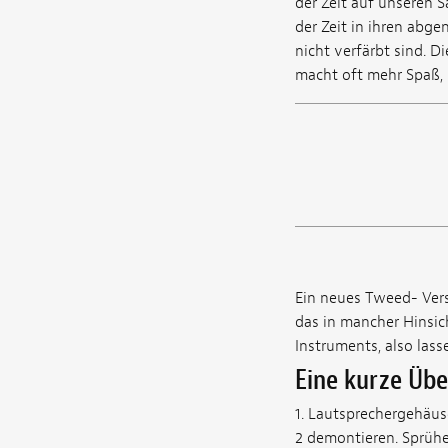
der Zeit auf unseren 
der Zeit in ihren abge
nicht verfärbt sind. D
macht oft mehr Spaß, 
Ein neues Tweed- Verst
das in mancher Hinsich
Instruments, also lass
Eine kurze Übe
1. Lautsprechergehäus
2 demontieren. Sprüh