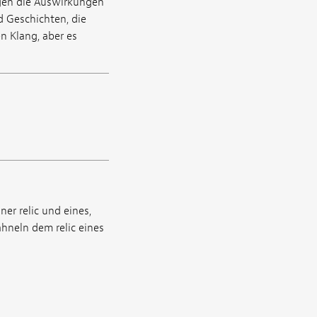
agen die Auswirkungen
d Geschichten, die
n Klang, aber es
er relic und eines,
ähneln dem relic eines