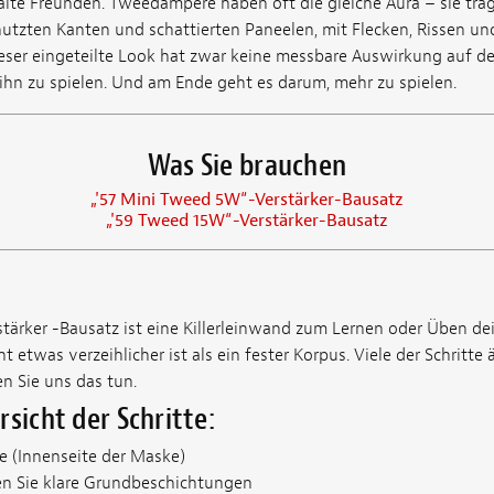
Saite Freunden. Tweedampere haben oft die gleiche Aura – sie tr
nutzten Kanten und schattierten Paneelen, mit Flecken, Rissen un
ieser eingeteilte Look hat zwar keine messbare Auswirkung auf de
ihn zu spielen. Und am Ende geht es darum, mehr zu spielen.
Was Sie brauchen
„'57 Mini Tweed 5W“-Verstärker-Bausatz
„'59 Tweed 15W“-Verstärker-Bausatz
ärker -Bausatz ist eine Killerleinwand zum Lernen oder Üben dein
t etwas verzeihlicher ist als ein fester Korpus. Viele der Schritte 
en Sie uns das tun.
rsicht der Schritte:
e (Innenseite der Maske)
en Sie klare Grundbeschichtungen