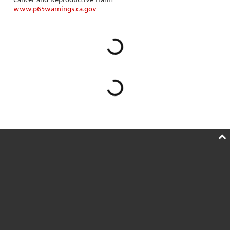
www.p65warnings.ca.gov