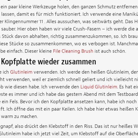
in paar kleine Werkzeuge holen, den ganzen Schmutz entfernen 
n lassen, damit es für mich funktioniert. Ich verwende eine Manik
r Klingennummer 11 . Alles aussuchen, was seitwärts geht. Das Ho
ch sauber. Hier oben haben wir viele Crush-Fasern – ich werde di
as Stück davon abhalten, richtig zusammenzukommen, so. Ich brauc
s diese Stücke so zusammenkommen, wo es verbogen ist. Manchma
be einfach. Dieser kleine
File Cleaning Brush
ist auch schön.
n Kopfplatte wieder zusammen
e ich
Glutinleim
verwenden. Ich werde den heißen Glutinleim, den
 verwenden, weil er ziemlich schnell geliert und ich vielleicht n
ob wie diesen habe. Ich verwende den
Liquid Glutinleim
. Es hat e
 teste es immer und ich habe das gestern Abend mit dem Testboar
 ein Fels. Bevor ich den Kopfplatte ansetzen kann, habe ich noch 
t. Ich öffne das mit ein paar Keilen. Ich habe hier etwas heißen Kl
s warm zu machen.
napf, also drückt den Klebstoff in den Riss. Das ist nur heißes W
Glutinleim habe ich jetzt viel Zeit, um Klebstoff auf die Oberfl