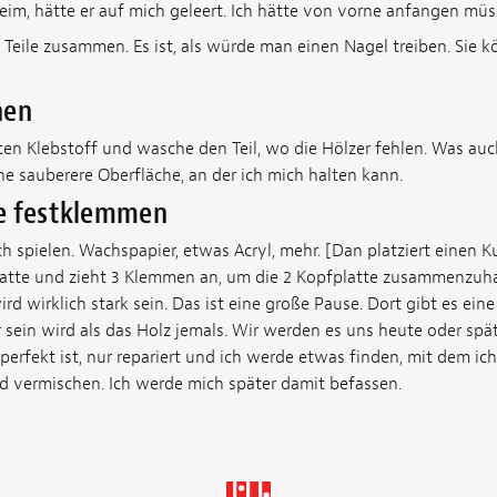
eim, hätte er auf mich geleert. Ich hätte von vorne anfangen müs
 Teile zusammen. Es ist, als würde man einen Nagel treiben. Sie 
hen
ten Klebstoff und wasche den Teil, wo die Hölzer fehlen. Was auc
ine sauberere Oberfläche, an der ich mich halten kann.
e festklemmen
h spielen. Wachspapier, etwas Acryl, mehr. [Dan platziert einen K
tte und zieht 3 Klemmen an, um die 2 Kopfplatte zusammenzuhal
ird wirklich stark sein. Das ist eine große Pause. Dort gibt es ein
 sein wird als das Holz jemals. Wir werden es uns heute oder spät
 perfekt ist, nur repariert und ich werde etwas finden, mit dem ic
id vermischen. Ich werde mich später damit befassen.