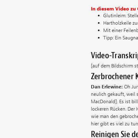
In diesem Video zu
Glutinleim: Stelle
Hartholzkeile z
Mit einer Feile
Tipp:
Ein Saugnap
Video-Transkri
[auf dem Bildschirm s
Zerbrochener 
Dan Erlewine:
Oh Jun
neulich gekauft, weil 
MacDonald]. Es ist bill
lockeren Rücken. Der H
wie man den gebrochen
hier gibt es viel zu
Reinigen Sie 