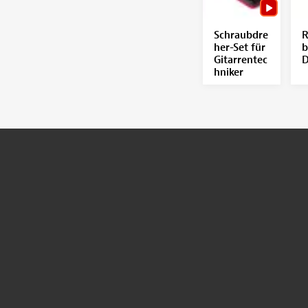
Schraubdre
R
her-Set für
b
Gitarrentec
D
hniker