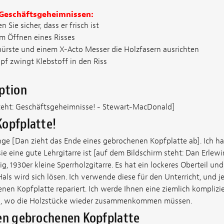
 Geschäftsgeheimnissen:
n Sie sicher, dass er frisch ist
um Öffnen eines Risses
nbürste und einem X-Acto Messer die Holzfasern ausrichten
f zwingt Klebstoff in den Riss
ption
teht: Geschäftsgeheimnisse! - Stewart-MacDonald]
Kopfplatte!
ge [Dan zieht das Ende eines gebrochenen Kopfplatte ab]. Ich ha
sie eine gute Lehrgitarre ist [auf dem Bildschirm steht: Dan Erlewi
ig, 1930er kleine Sperrholzgitarre. Es hat ein lockeres Oberteil un
als wird sich lösen. Ich verwende diese für den Unterricht, und je
en Kopfplatte repariert. Ich werde Ihnen eine ziemlich komplizie
 tun, wo die Holzstücke wieder zusammenkommen müssen.
den gebrochenen Kopfplatte