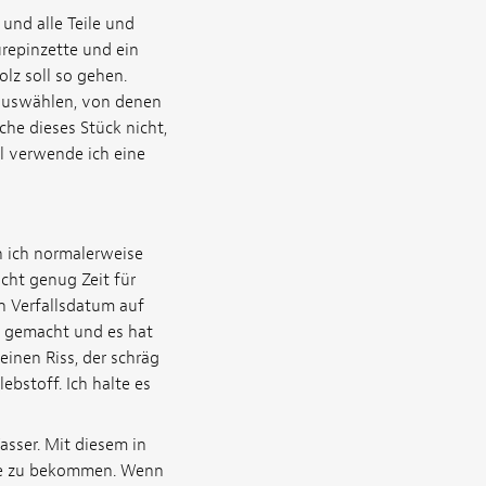
und alle Teile und
ürepinzette und ein
lz soll so gehen.
e auswählen, von denen
he dieses Stück nicht,
l verwende ich eine
 ich normalerweise
icht genug Zeit für
in Verfallsdatum auf
d gemacht und es hat
einen Riss, der schräg
ebstoff. Ich halte es
asser. Mit diesem in
äche zu bekommen. Wenn