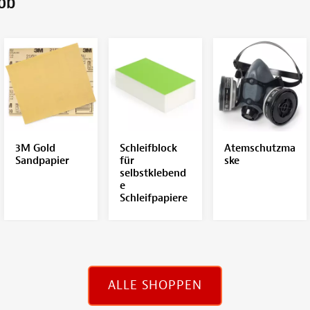
Job
3M Gold
Schleifblock
Atemschutzma
Sandpapier
für
ske
selbstklebend
e
Schleifpapiere
ALLE SHOPPEN