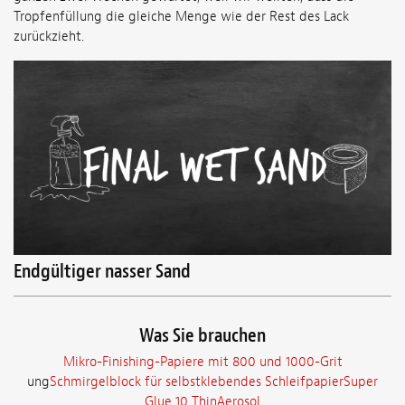
Tropfenfüllung die gleiche Menge wie der Rest des Lack
zurückzieht.
Endgültiger nasser Sand
Was Sie brauchen
Mikro-Finishing-Papiere mit 800 und 1000-Grit
ung
Schmirgelblock für selbstklebendes SchleifpapierSuper
Glue 10 ThinAerosol