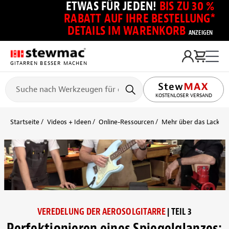
ETWAS FÜR JEDEN!
BIS ZU 30 %
RABATT AUF IHRE BESTELLUNG*
DETAILS IM WARENKORB
ANZEIGEN
GITARREN BESSER MACHEN
KOSTENLOSER VERSAND
Startseite
Videos + Ideen
Online-Ressourcen
Mehr über das Lackier
VEREDELUNG DER AEROSOLGITARRE
| TEIL 3
Perfektionieren eines Spiegelglanzes: