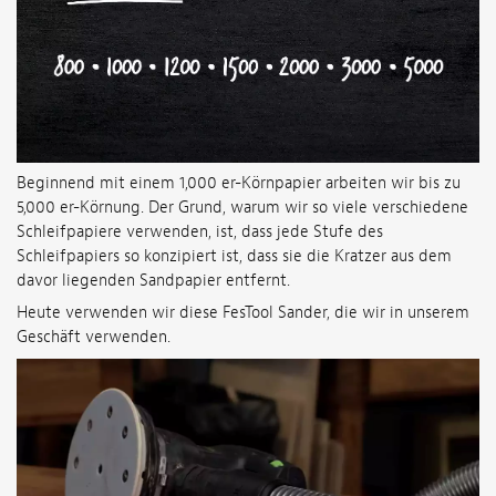
Beginnend mit einem 1,000 er-Körnpapier arbeiten wir bis zu
5,000 er-Körnung. Der Grund, warum wir so viele verschiedene
Schleifpapiere verwenden, ist, dass jede Stufe des
Schleifpapiers so konzipiert ist, dass sie die Kratzer aus dem
davor liegenden Sandpapier entfernt.
Heute verwenden wir diese FesTool Sander, die wir in unserem
Geschäft verwenden.