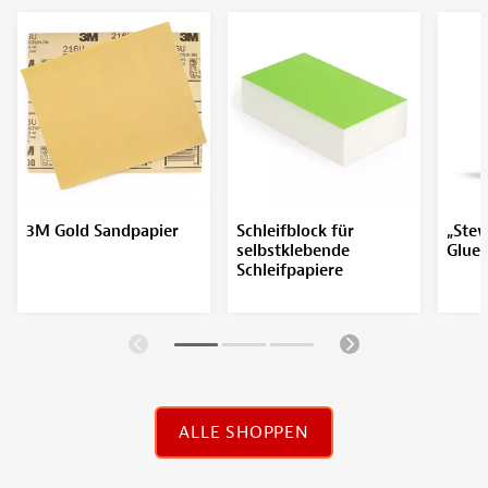
3M Gold Sandpapier
Schleifblock für
„Ste
selbstklebende
Glue“
Schleifpapiere
ALLE SHOPPEN