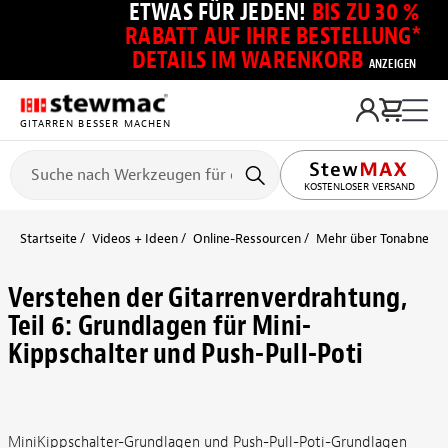
ETWAS FÜR JEDEN!
BIS ZU 30 %
RABATT AUF IHRE BESTELLUNG*
DETAILS IM WARENKORB
ANZEIGEN
GITARREN BESSER MACHEN
KOSTENLOSER VERSAND
Startseite
Videos + Ideen
Online-Ressourcen
Mehr über Tonabnehmer
Verstehen der Gitarrenverdrahtung,
Teil 6: Grundlagen für Mini-
Kippschalter und Push-Pull-Poti
MiniKippschalter-Grundlagen und Push-Pull-Poti-Grundlagen