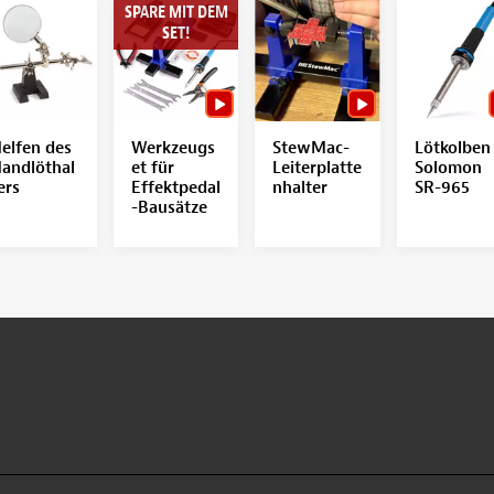
SPARE MIT DEM
SET!
elfen des
Werkzeugs
StewMac-
Lötkolben
andlöthal
et für
Leiterplatte
Solomon
ers
Effektpedal
nhalter
SR-965
-Bausätze