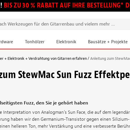
!
BIS ZU 30 % RABATT AUF IHRE BESTELLUNG*
ardware
Tonhölzer
Elektronik
Bausätze + Projekte
 + Elektronik + Verdrahtung von Gitarren erfahren
Anleitung zum StewMac
zum StewMac Sun Fuzz Effektpe
lseitigsten Fuzz, den Sie je gehört haben
re Interpretation von Analogman’s Sun Face, die auf dem legendäre
ung haben wir den Germanium-Transistor gegen einen Silizium-
inen helleren Ton, mehr Verstärkung und eine verbesserte Berüh