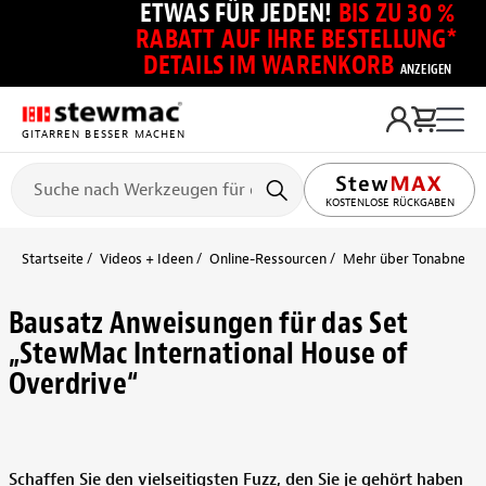
ETWAS FÜR JEDEN!
BIS ZU 30 %
RABATT AUF IHRE BESTELLUNG*
DETAILS IM WARENKORB
ANZEIGEN
GITARREN BESSER MACHEN
KOSTENLOSE RÜCKGABEN
Startseite
Videos + Ideen
Online-Ressourcen
Mehr über Tonabnehmer
Bausatz Anweisungen für das Set
„StewMac International House of
Overdrive“
Schaffen Sie den vielseitigsten Fuzz, den Sie je gehört haben