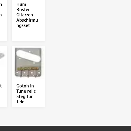
h
Hum
Buster
m
Gitarren-
Abschirmu
ngsset
t
Gotoh In-
Tune relic
Steg für
Tele