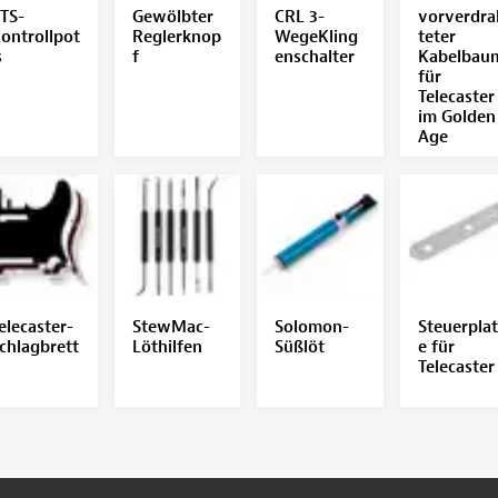
TS-
Gewölbter
CRL 3-
vorverdra
ontrollpot
Reglerknop
WegeKling
teter
s
f
enschalter
Kabelbau
für
Telecaster
im Golden
Age
elecaster-
StewMac-
Solomon-
Steuerplat
chlagbrett
Löthilfen
Süßlöt
e für
Telecaster