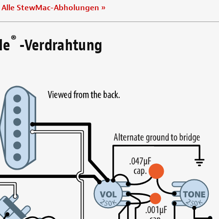
|
Alle StewMac-Abholungen
»
®
le
-Verdrahtung