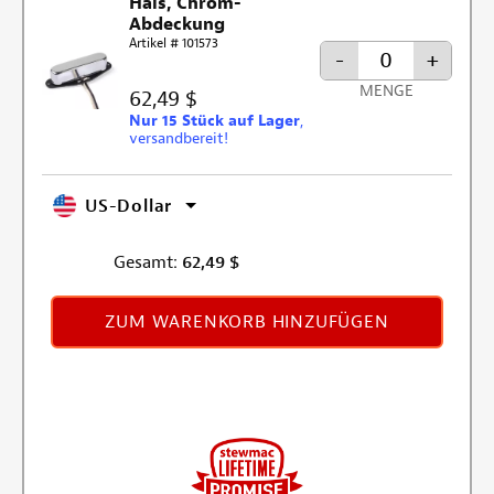
Hals, Chrom-
Abdeckung
Artikel # 101573
-
+
MENGE
62,49 $
Nur 15 Stück auf Lager
,
versandbereit!
US-Dollar
Gesamt:
62,49
$
ZUM WARENKORB HINZUFÜGEN