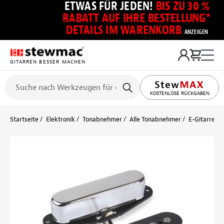
ETWAS FÜR JEDEN!
BIS ZU 30 %
RABATT AUF IHRE BESTELLUNG*
DETAILS IM WARENKORB
ANZEIGEN
GITARREN BESSER MACHEN
KOSTENLOSE RÜCKGABEN
Startseite
Elektronik
Tonabnehmer
Alle Tonabnehmer
E-Gitarre