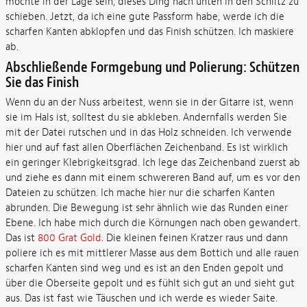
möchte in der Lage sein, dieses Ding nach unten in den Schlitz zu
schieben. Jetzt, da ich eine gute Passform habe, werde ich die
scharfen Kanten abklopfen und das Finish schützen. Ich maskiere
ab.
Abschließende Formgebung und Polierung: Schützen
Sie das Finish
Wenn du an der Nuss arbeitest, wenn sie in der Gitarre ist, wenn
sie im Hals ist, solltest du sie abkleben. Andernfalls werden Sie
mit der Datei rutschen und in das Holz schneiden. Ich verwende
hier und auf fast allen Oberflächen Zeichenband. Es ist wirklich
ein geringer Klebrigkeitsgrad. Ich lege das Zeichenband zuerst ab
und ziehe es dann mit einem schwereren Band auf, um es vor den
Dateien zu schützen. Ich mache hier nur die scharfen Kanten
abrunden. Die Bewegung ist sehr ähnlich wie das Runden einer
Ebene. Ich habe mich durch die Körnungen nach oben gewandert.
Das ist
800 Grat Gold
. Die kleinen feinen Kratzer raus und dann
poliere ich es mit mittlerer Masse aus dem Bottich und alle rauen
scharfen Kanten sind weg und es ist an den Enden gepolt und
über die Oberseite gepolt und es fühlt sich gut an und sieht gut
aus. Das ist fast wie Täuschen und ich werde es wieder Saite.