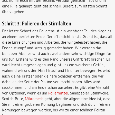
Sobald ihr euch mit der Technik vertraut gemacht habt und in
eine Rille gelangt, geht das schnell. Bereit, zum letzten Schritt
überzugehen.
Schritt 3: Polieren der Stirnfalten
Der letzte Schritt des Polierens ist ein wichtiger Teil des Nagelns
an einem perfekten Ende. Der offensichtlichste Grund ist, dass all
diese Einreichungen und Arbeiten, die wir geleistet haben, die
Enden stumpf und kratzig gemacht haben. Wir werden das
beheben. Aber es wird auch zwei andere sehr wichtige Dinge für
uns tun. Erstens wird es den Rand unseres Griffbrett brechen. Es
wird leicht umgeschlagen und gibt uns ein weicheres Gefühl,
während wir uns den Hals hinauf und hinunter bewegen. Es wird
auch kleine Kratzer oder kleinere Schäden entfernen, die wir
dabei an der Seite der Platine verursacht haben. Alles wird
rauskommen und am Ende schön aussehen. Es gibt eine Vielzahl
von Optionen, wenn es um
Poliermittel
, Sandpapier, Stahlwolle,
Scotch-Brite,
Mikromesh
geht, aber die allgemeine Idee ist, dass
Sie mit einer gröberen Körnung beginnen und sich durch feinere
Körnungen bewegen werden, bis wir zu einer schönen Politur