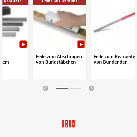
T DEM SET!
SPARE MIT DEM SET!
Feile zum Abschrägen
Feile zum Bearbeite
stem
von Bundstäbchen
von Bundenden