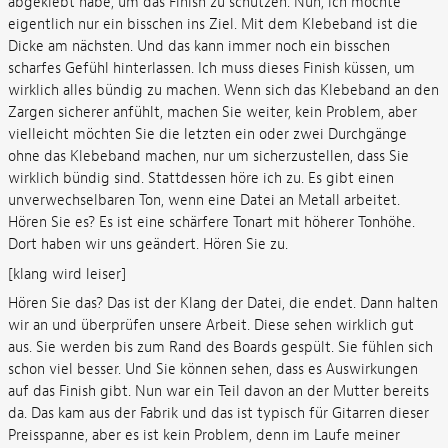
abgeklebt habe, um das Finish zu schützen. Nun, ich möchte
eigentlich nur ein bisschen ins Ziel. Mit dem Klebeband ist die
Dicke am nächsten. Und das kann immer noch ein bisschen
scharfes Gefühl hinterlassen. Ich muss dieses Finish küssen, um
wirklich alles bündig zu machen. Wenn sich das Klebeband an den
Zargen sicherer anfühlt, machen Sie weiter, kein Problem, aber
vielleicht möchten Sie die letzten ein oder zwei Durchgänge
ohne das Klebeband machen, nur um sicherzustellen, dass Sie
wirklich bündig sind. Stattdessen höre ich zu. Es gibt einen
unverwechselbaren Ton, wenn eine Datei an Metall arbeitet.
Hören Sie es? Es ist eine schärfere Tonart mit höherer Tonhöhe.
Dort haben wir uns geändert. Hören Sie zu.
[klang wird leiser]
Hören Sie das? Das ist der Klang der Datei, die endet. Dann halten
wir an und überprüfen unsere Arbeit. Diese sehen wirklich gut
aus. Sie werden bis zum Rand des Boards gespült. Sie fühlen sich
schon viel besser. Und Sie können sehen, dass es Auswirkungen
auf das Finish gibt. Nun war ein Teil davon an der Mutter bereits
da. Das kam aus der Fabrik und das ist typisch für Gitarren dieser
Preisspanne, aber es ist kein Problem, denn im Laufe meiner