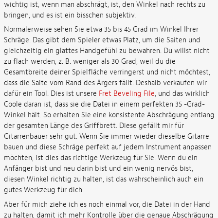
wichtig ist, wenn man abschrägt, ist, den Winkel nach rechts zu
bringen, und es ist ein bisschen subjektiv.
Normalerweise sehen Sie etwa 35 bis 45 Grad im Winkel Ihrer
Schräge. Das gibt dem Spieler etwas Platz, um die Saiten und
gleichzeitig ein glattes Handgefühl zu bewahren. Du willst nicht
zu flach werden, z. B. weniger als 30 Grad, weil du die
Gesamtbreite deiner Spielfläche verringerst und nicht möchtest,
dass die Saite vom Rand des Ärgers fällt. Deshalb verkaufen wir
dafür ein Tool. Dies ist unsere
Fret Beveling File
, und das wirklich
Coole daran ist, dass sie die Datei in einem perfekten 35 -Grad-
Winkel hält. So erhalten Sie eine konsistente Abschrägung entlang
der gesamten Länge des Griffbrett. Diese gefällt mir für
Gitarrenbauer sehr gut. Wenn Sie immer wieder dieselbe Gitarre
bauen und diese Schräge perfekt auf jedem Instrument anpassen
möchten, ist dies das richtige Werkzeug für Sie. Wenn du ein
Anfänger bist und neu darin bist und ein wenig nervös bist,
diesen Winkel richtig zu halten, ist das wahrscheinlich auch ein
gutes Werkzeug für dich.
Aber für mich ziehe ich es noch einmal vor, die Datei in der Hand
zu halten, damit ich mehr Kontrolle über die genaue Abschrägung