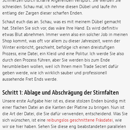
Schmerzen durch scharfe Ärgerenden verspürt. Sie werden Sie
schneiden. Schau mal, ich nehme diesen Dübel und laufe ihn
entlang der Zargen dieser scharfen Enden.
Schaut euch das an. Schau, was es mit meinem Dübel gemacht
hat. Stellen Sie sich vor, das wäre Ihre Hand. Es wird definitiv
etwas Blut abnehmen. Immer wenn also ein solcher Job in meinen
Shop kommt, was oft vor allem zu dieser Jahreszeit, wenn der
Winter einbricht, geschieht, befolge ich einen dreistufigen
Prozess, eine Datei, ein Kleid und eine Politur. Ich werde Sie also
durch den Prozess führen, aber Sie werden bis zum Ende
herumbleiben wollen, weil ich Ihnen mein Trade Secret dafür
geben werde, wie ich wirklich sauber und professionell
aussehende Fret Ends werde.
Schritt 1: Ablage und Abschrägung der Stirnfalten
Unsere erste Aufgabe hier ist es, diese stolzen Enden bündig mit
einer flachen Datei an die Kanten der Platine zu bringen. Nun ist
die Art der Datei, die Sie dafür verwenden, entscheidend. Was Sie
sich wünschen, ist eine
reibungslos geschnittene Fräsdatei
, wie
wir sie hier haben. Sehen Sie diese eng beabstandeten parallelen