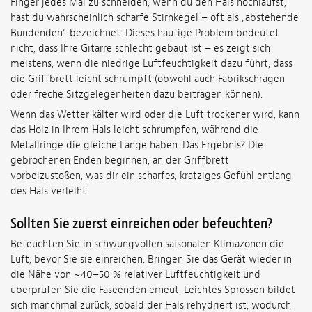
Finger jedes Mal zu schneiden, wenn du den Hals hochläufst,
hast du wahrscheinlich scharfe Stirnkegel – oft als „abstehende
Bundenden“ bezeichnet. Dieses häufige Problem bedeutet
nicht, dass Ihre Gitarre schlecht gebaut ist – es zeigt sich
meistens, wenn die niedrige Luftfeuchtigkeit dazu führt, dass
die Griffbrett leicht schrumpft (obwohl auch Fabrikschrägen
oder freche Sitzgelegenheiten dazu beitragen können).
Wenn das Wetter kälter wird oder die Luft trockener wird, kann
das Holz in Ihrem Hals leicht schrumpfen, während die
Metallringe die gleiche Länge haben. Das Ergebnis? Die
gebrochenen Enden beginnen, an der Griffbrett
vorbeizustoßen, was dir ein scharfes, kratziges Gefühl entlang
des Hals verleiht.
Sollten Sie zuerst einreichen oder befeuchten?
Befeuchten Sie in schwungvollen saisonalen Klimazonen die
Luft, bevor Sie sie einreichen. Bringen Sie das Gerät wieder in
die Nähe von ~40–50 % relativer Luftfeuchtigkeit und
überprüfen Sie die Faseenden erneut. Leichtes Sprossen bildet
sich manchmal zurück, sobald der Hals rehydriert ist, wodurch