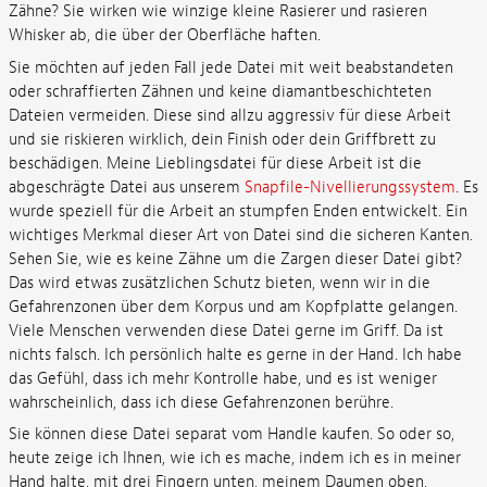
Zähne? Sie wirken wie winzige kleine Rasierer und rasieren
Whisker ab, die über der Oberfläche haften.
Sie möchten auf jeden Fall jede Datei mit weit beabstandeten
oder schraffierten Zähnen und keine diamantbeschichteten
Dateien vermeiden. Diese sind allzu aggressiv für diese Arbeit
und sie riskieren wirklich, dein Finish oder dein Griffbrett zu
beschädigen. Meine Lieblingsdatei für diese Arbeit ist die
abgeschrägte Datei aus unserem
Snapfile-Nivellierungssystem
. Es
wurde speziell für die Arbeit an stumpfen Enden entwickelt. Ein
wichtiges Merkmal dieser Art von Datei sind die sicheren Kanten.
Sehen Sie, wie es keine Zähne um die Zargen dieser Datei gibt?
Das wird etwas zusätzlichen Schutz bieten, wenn wir in die
Gefahrenzonen über dem Korpus und am Kopfplatte gelangen.
Viele Menschen verwenden diese Datei gerne im Griff. Da ist
nichts falsch. Ich persönlich halte es gerne in der Hand. Ich habe
das Gefühl, dass ich mehr Kontrolle habe, und es ist weniger
wahrscheinlich, dass ich diese Gefahrenzonen berühre.
Sie können diese Datei separat vom Handle kaufen. So oder so,
heute zeige ich Ihnen, wie ich es mache, indem ich es in meiner
Hand halte, mit drei Fingern unten, meinem Daumen oben,