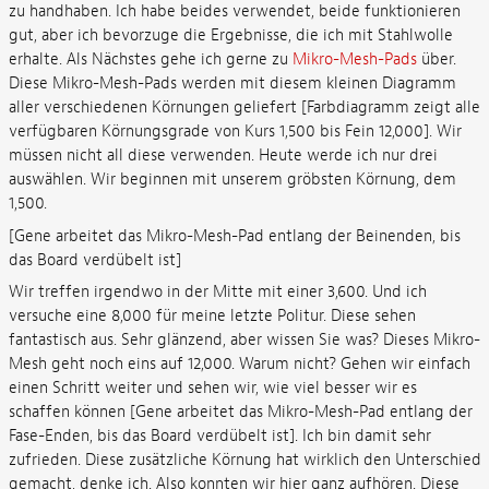
zu handhaben. Ich habe beides verwendet, beide funktionieren
gut, aber ich bevorzuge die Ergebnisse, die ich mit Stahlwolle
erhalte. Als Nächstes gehe ich gerne zu
Mikro-Mesh-Pads
über.
Diese Mikro-Mesh-Pads werden mit diesem kleinen Diagramm
aller verschiedenen Körnungen geliefert [Farbdiagramm zeigt alle
verfügbaren Körnungsgrade von Kurs 1,500 bis Fein 12,000]. Wir
müssen nicht all diese verwenden. Heute werde ich nur drei
auswählen. Wir beginnen mit unserem gröbsten Körnung, dem
1,500.
[Gene arbeitet das Mikro-Mesh-Pad entlang der Beinenden, bis
das Board verdübelt ist]
Wir treffen irgendwo in der Mitte mit einer 3,600. Und ich
versuche eine 8,000 für meine letzte Politur. Diese sehen
fantastisch aus. Sehr glänzend, aber wissen Sie was? Dieses Mikro-
Mesh geht noch eins auf 12,000. Warum nicht? Gehen wir einfach
einen Schritt weiter und sehen wir, wie viel besser wir es
schaffen können [Gene arbeitet das Mikro-Mesh-Pad entlang der
Fase-Enden, bis das Board verdübelt ist]. Ich bin damit sehr
zufrieden. Diese zusätzliche Körnung hat wirklich den Unterschied
gemacht, denke ich. Also konnten wir hier ganz aufhören. Diese