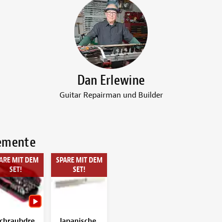
Dan Erlewine
Guitar Repairman und Builder
lemente
ARE MIT DEM
SPARE MIT DEM
SET!
SET!
chraubdre
Japanische