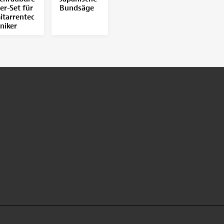
er-Set für
Bundsäge
itarrentec
niker