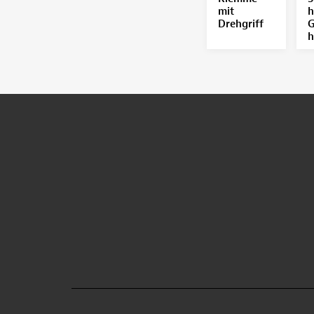
mit
h
Drehgriff
G
h