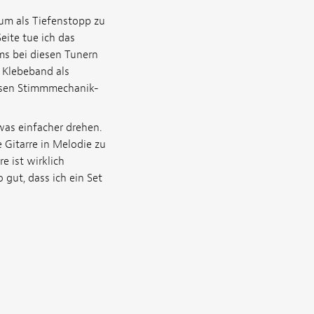
 um als Tiefenstopp zu
eite tue ich das
ems bei diesen Tunern
s Klebeband als
iesen Stimmmechanik-
twas einfacher drehen.
e Gitarre in Melodie zu
e ist wirklich
 gut, dass ich ein Set