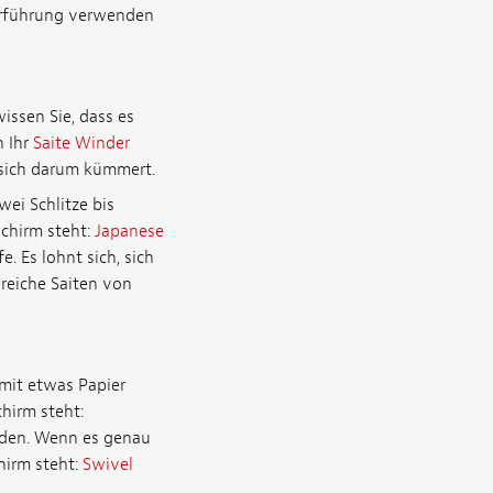
ohrführung verwenden
issen Sie, dass es
n Ihr
Saite Winder
 sich darum kümmert.
ei Schlitze bis
schirm steht:
Japanese
. Es lohnt sich, sich
nreiche Saiten von
 mit etwas Papier
hirm steht:
faden. Wenn es genau
hirm steht:
Swivel