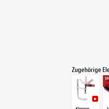
Zugehörige E
SP
Klemme
S