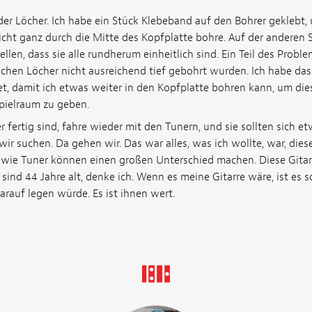
der Löcher. Ich habe ein Stück Klebeband auf den Bohrer geklebt,
icht ganz durch die Mitte des Kopfplatte bohre. Auf der anderen S
ellen, dass sie alle rundherum einheitlich sind. Ein Teil des Probl
lichen Löcher nicht ausreichend tief gebohrt wurden. Ich habe da
t, damit ich etwas weiter in den Kopfplatte bohren kann, um d
pielraum zu geben.
 fertig sind, fahre wieder mit den Tunern, und sie sollten sich e
 wir suchen. Da gehen wir. Das war alles, was ich wollte, war, dies
n wie Tuner können einen großen Unterschied machen. Diese Gitarr
sind 44 Jahre alt, denke ich. Wenn es meine Gitarre wäre, ist es so
arauf legen würde. Es ist ihnen wert.