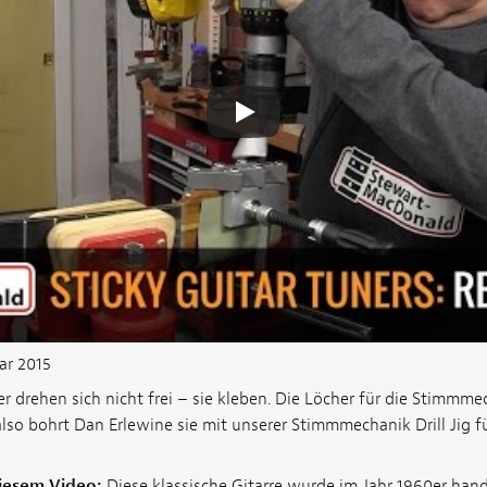
ar 2015
r drehen sich nicht frei – sie kleben. Die Löcher für die Stimmm
also bohrt Dan Erlewine sie mit unserer Stimmmechanik Drill Jig fü
diesem Video:
Diese klassische Gitarre wurde im Jahr 1960er hand