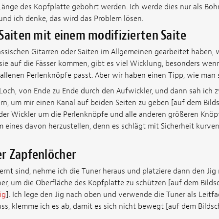
Länge des Kopfplatte gebohrt werden. Ich werde dies nur als B
und ich denke, das wird das Problem lösen.
Saiten mit einem modifizierten Saite
ssischen Gitarren oder Saiten im Allgemeinen gearbeitet haben, w
 sie auf die Fässer kommen, gibt es viel Wicklung, besonders wen
fallenen Perlenknöpfe passt. Aber wir haben einen Tipp, wie man
 Loch, von Ende zu Ende durch den Aufwickler, und dann sah ich zw
rn, um mir einen Kanal auf beiden Seiten zu geben [auf dem Bild
t der Wickler um die Perlenknöpfe und alle anderen größeren Knöpfe
m eines davon herzustellen, denn es schlägt mit Sicherheit kurve
r Zapfenlöcher
ernt sind, nehme ich die Tuner heraus und platziere dann den Jig
her, um die Oberfläche des Kopfplatte zu schützen [auf dem Bildsc
ig
]. Ich lege den Jig nach oben und verwende die Tuner als Leit
uss, klemme ich es ab, damit es sich nicht bewegt [auf dem Bildsc