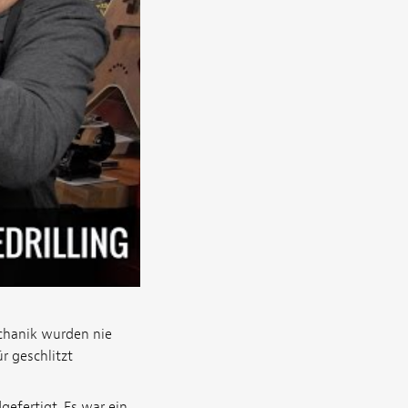
echanik wurden nie
r geschlitzt
gefertigt. Es war ein