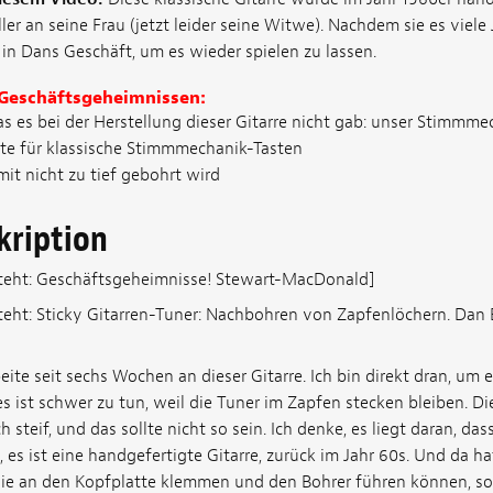
r an seine Frau (jetzt leider seine Witwe). Nachdem sie es viele 
e in Dans Geschäft, um es wieder spielen zu lassen.
 Geschäftsgeheimnissen:
s es bei der Herstellung dieser Gitarre nicht gab: unser Stimmmech
ite für klassische Stimmmechanik-Tasten
it nicht zu tief gebohrt wird
kription
steht: Geschäftsgeheimnisse! Stewart-MacDonald]
teht: Sticky Gitarren-Tuner: Nachbohren von Zapfenlöchern. Dan 
eite seit sechs Wochen an dieser Gitarre. Ich bin direkt dran, um 
 es ist schwer zu tun, weil die Tuner im Zapfen stecken bleiben. Di
ch steif, und das sollte nicht so sein. Ich denke, es liegt daran, da
s ist eine handgefertigte Gitarre, zurück im Jahr 60s. Und da hat
die an den Kopfplatte klemmen und den Bohrer führen können, so