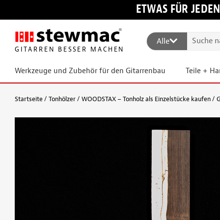
ETWAS FÜR JEDEN
Alle
GITARREN BESSER MACHEN
Werkzeuge und Zubehör für den Gitarrenbau
Teile + H
Startseite
Tonhölzer
WOODSTAX – Tonholz als Einzelstücke kaufen
G