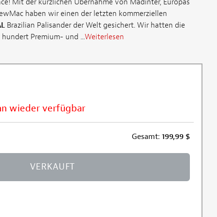
nce! Mit der kürzlichen Übernahme von Madinter, Europas
ewMac haben wir einen der letzten kommerziellen
AL
Brazilian Palisander der Welt gesichert. Wir hatten die
r hundert Premium- und ...
Weiterlesen
nn wieder verfügbar
Gesamt:
199,99
$
VERKAUFT