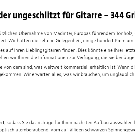
der ungeschlitzt für Gitarre – 344 Gr
 kürzlichen Übernahme von Madinter, Europas führendem Tonholz
chert. Wir hatten die seltene Gelegenheit, einige hundert Premi
s auf Ihren Lieblingsgitarren finden. Dies könnte eine Ihrer let
tellen wir Ihnen die Informationen zur Verfügung, die Sie benöti
te von dem sind, was weltweit kommerziell erhältlich ist. Wenn di
t gekommen. Wir erwarten alles, was wir brauchen, um unglaublich 
iert, sodass Sie das richtige für Ihren nächsten Aufbau auswählen
st optisch atemberaubend, vom auffälligen schwarzen Spinnengew