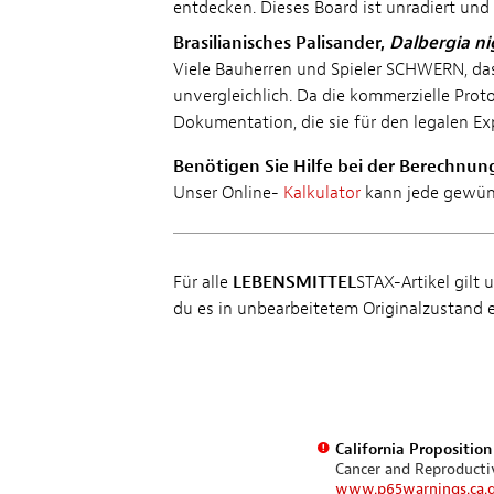
entdecken. Dieses Board ist
unradiert und
Brasilianisches Palisander,
Dalbergia ni
Viele Bauherren und Spieler SCHWERN, dass
unvergleichlich. Da die kommerzielle Prot
Dokumentation, die sie für den legalen Exp
Benötigen Sie Hilfe bei der Berechnun
Unser Online-
Kalkulator
kann jede gewüns
Für alle
LEBENSMITTEL
STAX-Artikel gilt 
du es in unbearbeitetem Originalzustand e
California Propositio
Cancer and Reproduct
www.p65warnings.ca.