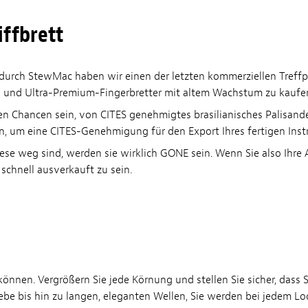
iffbrett
, durch StewMac haben wir einen der letzten kommerziellen Tref
um- und Ultra-Premium-Fingerbretter mit altem Wachstum zu kaufe
zten Chancen sein, von CITES genehmigtes brasilianisches Palisand
gen, um eine CITES-Genehmigung für den Export Ihres fertigen Ins
ese weg sind, werden sie wirklich GONE sein. Wenn Sie also Ihre 
schnell ausverkauft zu sein.
 können. Vergrößern Sie jede Körnung und stellen Sie sicher, das
ebe bis hin zu langen, eleganten Wellen, Sie werden bei jedem L