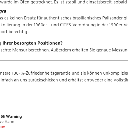
 wurde
im Ofen getrocknet. Es ist stabil und einsatzbereit, soba
gra
 es keinen Ersatz für authentisches brasilianisches Palisander gi
okollierung in der 1960er - und CITES-Verordnung in der 1990er-V
ort berechtigt.
g Ihrer besorgten Positionen?
chte Mensur berechnen. Außerdem erhalten Sie genaue Messungen
unsere 100-%-Zufriedenheitsgarantie und sie können unkompliziert
infach an uns zurückschicken und erhältst entweder eine vollstä
n 65 Warning
ive Harm
gov