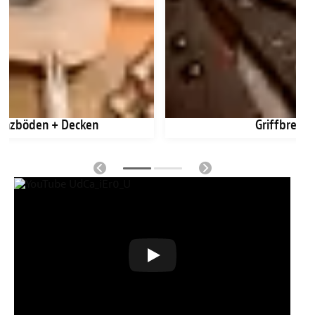
anzböden + Decken
Griffbrette