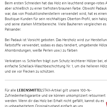
Beim ersten Schneiden hat das Holz ein leuchtend orange-rotes A
aber schließlich zu einer tiefroten/braunen Farbe. Obwohl Padauk
war, das von Produktionsherstellern verwendet wird, hat es eine
Boutique-Kunden für sein reichhaltiges Oberton-Profil, sein hals
und seine starken Mittelbereiche. Viele Bauherren vergleichen es
Palisander.
Bei Padauk ist Vorsicht geboten. Das Herzholz wird zur Herstellu
Farbstoffe verwendet, sodass es dazu tendiert, umgebende Hölze
Ahornbindungen, weiße Perlen usw.) zu färben
Verkratzen vs. Schleifen trägt zum Schutz leichterer Hölzer bei, 
einfache Schellack-Waschbeschichtung Nr. 1, um die helleren Höl
und sie vor Flecken zu schützen.
Für alle
LEBENSMITTEL
STAX-Artikel gilt unsere 100-%-
Zufriedenheitsgarantie und sie können unkompliziert retourniert
werden. Wenn dir das Holz bei Erhalt nicht gefällt, kannst du es
in unbearbeitetem Originalzustand einfach an uns