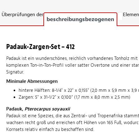
Überprüfungen der
Elemen
beschreibungsbezogenen
Padauk-Zargen-Set – 412
Padauk ist ein wunderschönes, reichlich vorhandenes Tonholz mi
komplexen Ton-in-Ton-Profil voller satter Overtone und einer st
Signatur.
Minimale Abmessungen
hintere Hälften: 8-1/4" x 22" x 0,155" (2,0 mm x 5,9 mm x 3,
Zargen: 5" x 31-1/2" x 0,100" (1,7 mm x 8,0 mm x 2,5 mm)
Padauk,
Pterocarpus soyauxii
Padauk ist eine Spezies, die aus Zentral- und Tropenafrika stamm
wachsen recht groß und erreichen oft Höhen von 165 Fuß, wodurc
Kornsets relativ einfach zu beschaffen sind.