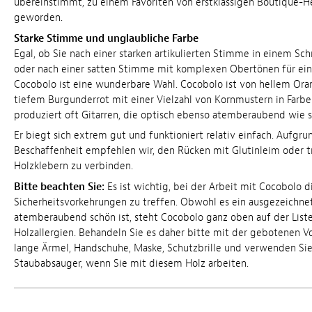
übereinstimmt, zu einem Favoriten von erstklassigen Boutique-He
geworden.
Starke Stimme und unglaubliche Farbe
Egal, ob Sie nach einer starken artikulierten Stimme in einem Sc
oder nach einer satten Stimme mit komplexen Obertönen für eine
Cocobolo ist eine wunderbare Wahl. Cocobolo ist von hellem Oran
tiefem Burgunderrot mit einer Vielzahl von Kornmustern in Farb
produziert oft Gitarren, die optisch ebenso atemberaubend wie s
Er biegt sich extrem gut und funktioniert relativ einfach. Aufgru
Beschaffenheit empfehlen wir, den Rücken mit Glutinleim oder tr
Holzklebern zu verbinden.
Bitte beachten Sie:
Es ist wichtig, bei der Arbeit mit Cocobolo d
Sicherheitsvorkehrungen zu treffen. Obwohl es ein ausgezeichne
atemberaubend schön ist, steht Cocobolo ganz oben auf der List
Holzallergien. Behandeln Sie es daher bitte mit der gebotenen Vo
lange Ärmel, Handschuhe, Maske, Schutzbrille und verwenden Sie
Staubabsauger, wenn Sie mit diesem Holz arbeiten.