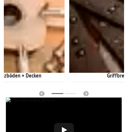
anzböden + Decken
Griffbrette