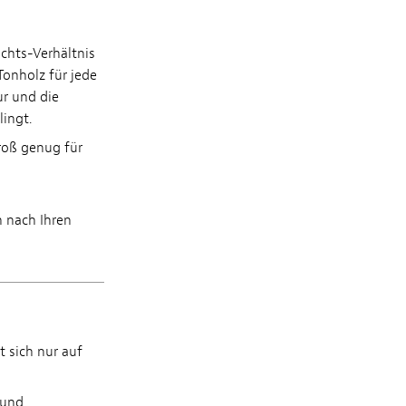
chts-Verhältnis
Tonholz für jede
ur und die
lingt.
roß genug für
n nach Ihren
t sich nur auf
 und