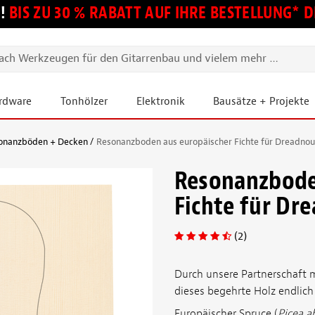
!
BIS ZU 30 % RABATT AUF IHRE BESTELLUNG*
ardware
Tonhölzer
Elektronik
Bausätze + Projekte
onanzböden + Decken
Resonanzboden aus europäischer Fichte für Dreadnou
Resonanzbode
Fichte für Dr
(2)
Durch unsere Partnerschaft 
dieses begehrte Holz endlich 
Europäischer Spruce (
Picea a