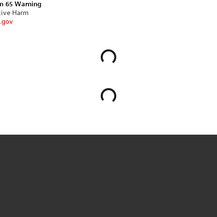
on 65 Warning
tive Harm
.gov