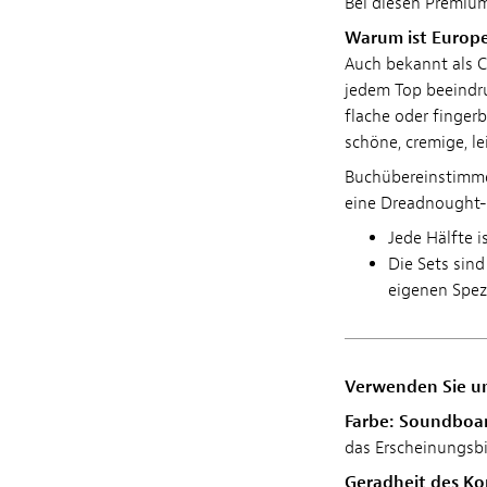
Bei diesen Premium
Warum ist Europe
Auch bekannt als C
jedem Top beeindru
flache oder fingerb
schöne, cremige, le
Buchübereinstimmen
eine Dreadnought-G
Jede Hälfte i
Die Sets sind
eigenen Spez
Verwenden Sie u
Farbe:
Soundboar
das Erscheinungsbil
Geradheit des Ko