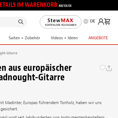
 DETAILS IM WARENKORB
ANZEIGEN
DE
KOSTENLOSE RÜCKGABEN
Saiten + Zubehör
Videos + Ideen
ANGEBOTE
ght-Gitarre
n aus europäischer
eadnought-Gitarre
mit Madinter, Europas führendem Tonholz, haben wir uns
gesichert.
bies
) wird seit Jahrhunderten von Instrumentenherstellern