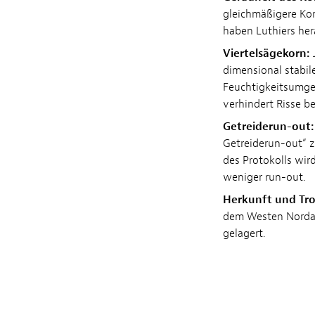
gleichmäßigere Kor
haben Luthiers her
Viertelsägekorn:
J
dimensional stabil
Feuchtigkeitsumgeb
verhindert Risse be
Getreiderun-out:
Getreiderun-out“ z
des Protokolls wir
weniger run-out.
Herkunft und Tr
dem Westen Nordam
gelagert.