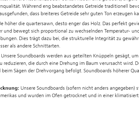
nqualität. Während eng beabstandetes Getreide traditionell bevo
ausgefunden, dass breiteres Getreide sehr guten Ton erzeugen ka
e höher die quartersawn, desto enger das Holz. Das perfekt gevie
er und bewegt sich proportional zu wechselnden Temperatur- un
ungen. Dies trägt dazu bei, die strukturelle Integrität zu gewähr
sser als andere Schnittarten.
Unsere Soundboards werden aus geteilten Knüppeln gesägt, um
u reduzieren, die durch eine Drehung im Baum verursacht wird. D
d beim Sägen der Drehvorgang befolgt. Soundboards höherer Qual
ocknung:
Unsere Soundboards (sofern nicht anders angegeben) 
erikas und wurden im Ofen getrocknet und in einer klimatisie