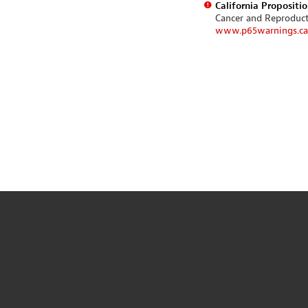
California Propositi
Cancer and Reproduc
www.p65warnings.ca