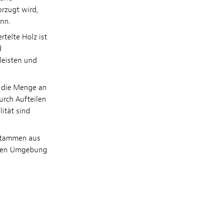
rzugt wird,
nn.
rtelte Holz ist
d
leisten und
 die Menge an
urch Aufteilen
ität sind
stammen aus
rten Umgebung