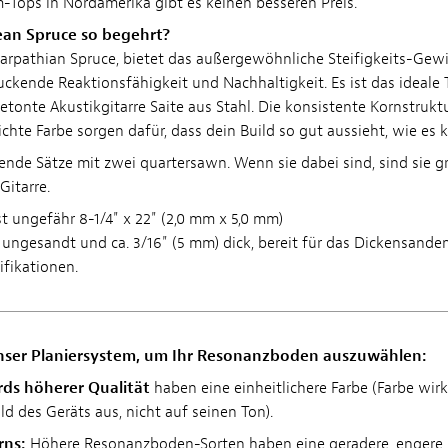
-Tops in Nordamerika gibt es keinen besseren Preis.
an Spruce so begehrt?
arpathian Spruce, bietet das außergewöhnliche Steifigkeits-Gewi
ckende Reaktionsfähigkeit und Nachhaltigkeit. Es ist das ideale 
etonte Akustikgitarre Saite aus Stahl. Die konsistente Kornstrukt
ichte Farbe sorgen dafür, dass dein Build so gut aussieht, wie es k
de Sätze mit zwei quartersawn. Wenn sie dabei sind, sind sie g
itarre.
st ungefähr 8-1/4" x 22" (2,0 mm x 5,0 mm)
 ungesandt und ca. 3/16" (5 mm) dick, bereit für das Dickensande
ifikationen.
nser Planiersystem, um Ihr Resonanzboden auszuwählen:
ds höherer Qualität
haben eine einheitlichere Farbe (Farbe wirk
d des Geräts aus, nicht auf seinen Ton).
rns:
Höhere Resonanzboden-Sorten haben eine geradere, engere