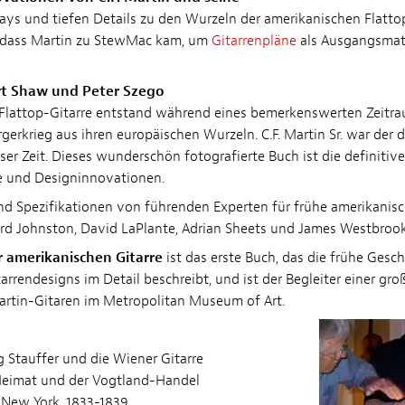
ays und tiefen Details zu den Wurzeln der amerikanischen Flattop
, dass Martin zu StewMac kam, um
Gitarrenpläne
als Ausgangsmate
rt Shaw und Peter Szego
 Flattop-Gitarre entstand während eines bemerkenswerten Zeitr
gerkrieg aus ihren europäischen Wurzeln. C.F. Martin Sr. war der
er Zeit. Dieses wunderschön fotografierte Buch ist die definitive
e und Designinnovationen.
nd Spezifikationen von führenden Experten für frühe amerikanisc
rd Johnston, David LaPlante, Adrian Sheets und James Westbrook
r amerikanischen Gitarre
ist das erste Buch, das die frühe Gesc
rrendesigns im Detail beschreibt, und ist der Begleiter einer gro
artin-Gitaren im Metropolitan Museum of Art.
 Stauffer und die Wiener Gitarre
 Heimat und der Vogtland-Handel
n New York, 1833-1839