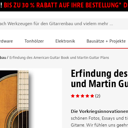
!
BIS ZU 30 % RABATT AUF IHRE BESTELLUNG*
ardware
Tonhölzer
Elektronik
Bausätze + Projekte
fbau
Erfindung des American Guitar Book und Martin Guitar Plans
Erfindung des
und Martin Gu
(2)
Die Vorkriegsinnovationen
schönen Fotos, Essays und ti
Gitarre. Wir fühlen uns gee