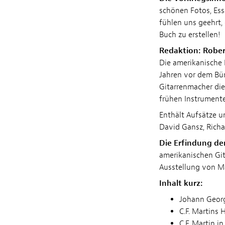
schönen Fotos, Ess
fühlen uns geehrt
Buch zu erstellen!
Redaktion: Robe
Die amerikanische
Jahren vor dem Bür
Gitarrenmacher dies
frühen Instrument
Enthält Aufsätze u
David Gansz, Richa
Die Erfindung de
amerikanischen Gita
Ausstellung von M
Inhalt kurz:
Johann Georg
C.F. Martins
C.F. Martin i