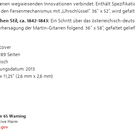
igenen wegweisenden Innovationen verbindet. Enthält Spezifikati
den Fersenmechanismus mit „Uhrschlüssel“. 36" x 52", wird gefalte
en Stil, ca. 1842-1843:
Ein Schritt über das österreichisch-deut
hersagung der Martin-Gitarren folgend. 36" x 58", gefaltet gelief
cover
289 Seiten
isch
hungsdatum: 2013
x 11,25" (2,6 mm x 2,6 mm)
on 65 Warning
tive Harm
.gov