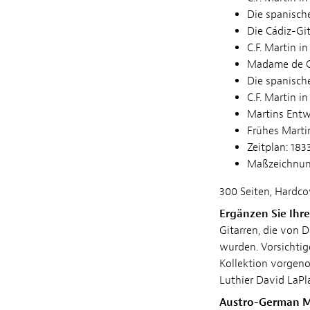
Die spanische
Die Cádiz-Git
C.F. Martin i
Madame de Go
Die spanisch
C.F. Martin 
Martins Entw
Frühes Marti
Zeitplan: 183
Maßzeichnun
300 Seiten, Hardco
Ergänzen Sie Ihre
Gitarren, die von
wurden. Vorsichti
Kollektion vorgen
Luthier David LaPl
Austro-German Ma