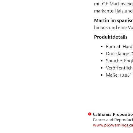
mit C.F. Martins e
markante Hals und 
Martin im spanisch
hinaus und eine Vor
Produktdetails
Format: Hard
Drucklänge: 
Sprache: Engl
Veröffentlic
Maße: 10,85" 
California Propositi
Cancer and Reproduc
www.p65warnings.ca