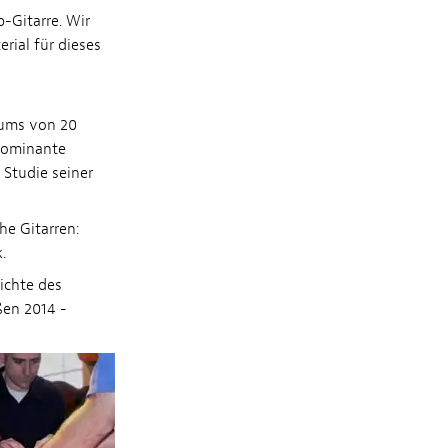
-Gitarre. Wir
rial für dieses
aums von 20
 dominante
 Studie seiner
he Gitarren:
.
hichte des
ßen 2014 -