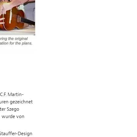
C.F. Martin-
uren gezeichnet
ter Szego
s wurde von
Stauffer-Design