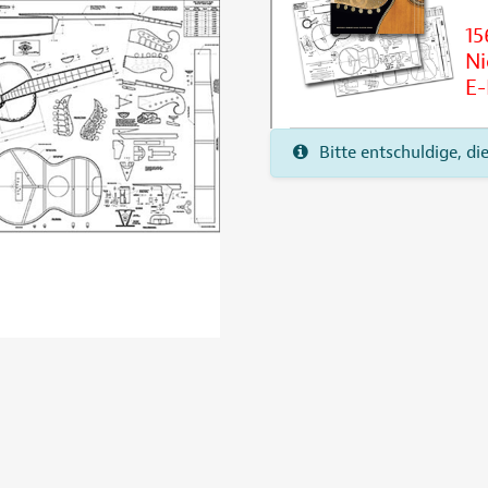
15
Ni
E-
Bitte entschuldige, di