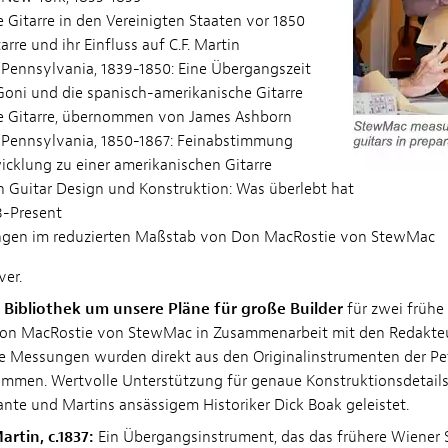
 Gitarre in den Vereinigten Staaten vor 1850
arre und ihr Einfluss auf C.F. Martin
n Pennsylvania, 1839-1850: Eine Übergangszeit
ni und die spanisch-amerikanische Gitarre
e Gitarre, übernommen von James Ashborn
in Pennsylvania, 1850-1867: Feinabstimmung
icklung zu einer amerikanischen Gitarre
n Guitar Design und Konstruktion: Was überlebt hat
3-Present
gen im reduzierten Maßstab von Don MacRostie von StewMac
ver.
 Bibliothek um unsere Pläne für große Builder
für zwei frühe 
 Don MacRostie von StewMac in Zusammenarbeit mit den Redakte
ge Messungen wurden direkt aus den Originalinstrumenten der Pe
ommen. Wertvolle Unterstützung für genaue Konstruktionsdetail
ante und Martins ansässigem Historiker Dick Boak geleistet.
rtin, c.1837:
Ein Übergangsinstrument, das das frühere Wiener 