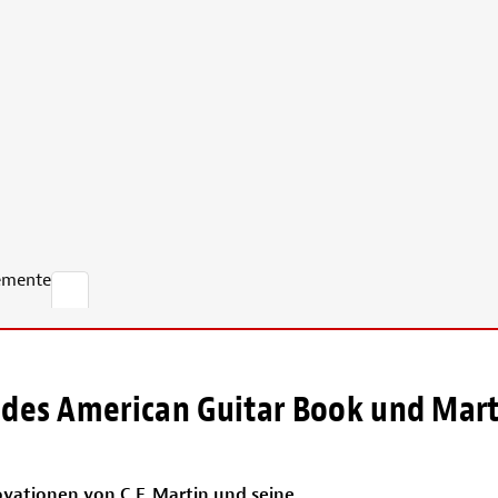
emente
 des American Guitar Book und Mart
ovationen von C.F. Martin und seine