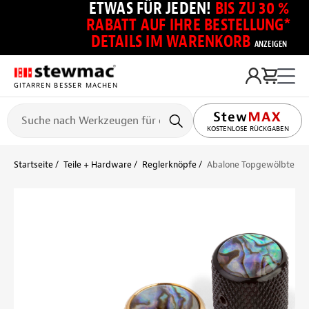
ETWAS FÜR JEDEN!
BIS ZU 30 %
RABATT AUF IHRE BESTELLUNG*
DETAILS IM WARENKORB
ANZEIGEN
GITARREN BESSER MACHEN
KOSTENLOSE RÜCKGABEN
Startseite
Teile + Hardware
Reglerknöpfe
Abalone Topgewölbter R