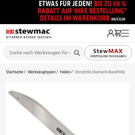
ETWAS FÜR JEDEN!
BIS ZU 30 %
RABATT AUF IHRE BESTELLUNG*
DETAILS IM WARENKORB
ANZEIGEN
GITARREN BESSER MACHEN
KOSTENLOSE RÜCKGABEN
Startseite
Werkzeugtypen
Feilen
Versetzte Diamant-Bundfeile