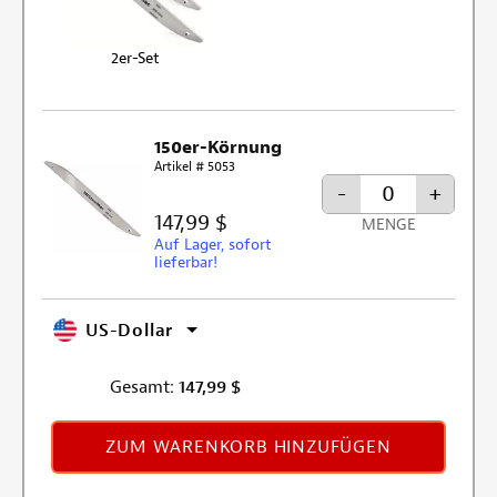
2er-Set
150er-Körnung
Artikel # 5053
-
+
147,99 $
MENGE
Auf Lager, sofort
lieferbar!
US-Dollar
Gesamt:
147,99
$
ZUM WARENKORB HINZUFÜGEN