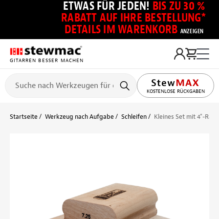
ETWAS FÜR JEDEN!
BIS ZU 30 %
RABATT AUF IHRE BESTELLUNG*
DETAILS IM WARENKORB
ANZEIGEN
GITARREN BESSER MACHEN
KOSTENLOSE RÜCKGABEN
Startseite
Werkzeug nach Aufgabe
Schleifen
Kleines Set mit 4"-Radi