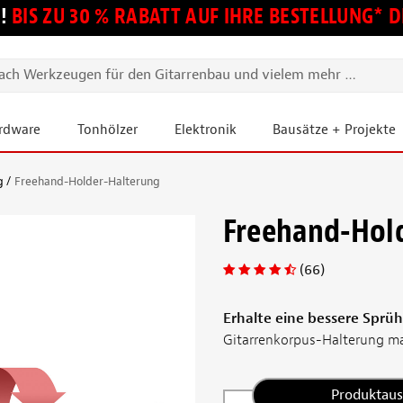
!
BIS ZU 30 % RABATT AUF IHRE BESTELLUNG*
ardware
Tonhölzer
Elektronik
Bausätze + Projekte
g
Freehand-Holder-Halterung
Freehand-Hol
(66)
Erhalte eine bessere Sprü
Gitarrenkorpus-Halterung ma
Produktau