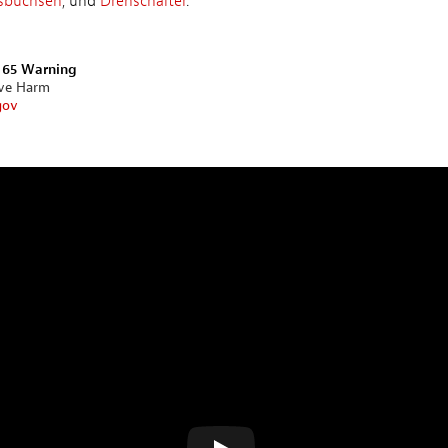
sbuchsen
, und
Drehschalter
.
n 65 Warning
ive Harm
gov