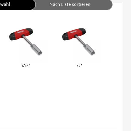
swahl
Nach Liste sortieren
7/16"
1/2"