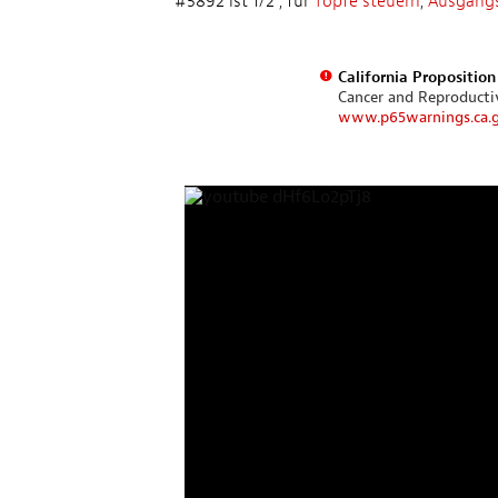
#5892 ist 1/2", für
Töpfe steuern
,
Ausgang
California Propositio
Cancer and Reproduct
www.p65warnings.ca.