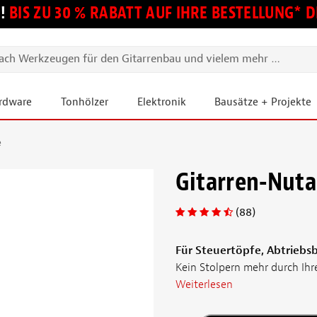
!
BIS ZU 30 % RABATT AUF IHRE BESTELLUNG*
ardware
Tonhölzer
Elektronik
Bausätze + Projekte
e
Gitarren-Nuta
(88)
Für Steuertöpfe, Abtrieb
Kein Stolpern mehr durch Ihre
Weiterlesen