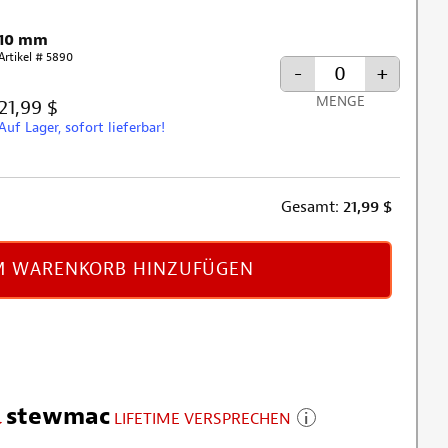
10 mm
Artikel # 5890
-
+
MENGE
21,99 $
Auf Lager, sofort lieferbar!
Gesamt:
21,99
$
 WARENKORB HINZUFÜGEN
stewmac
LIFETIME VERSPRECHEN