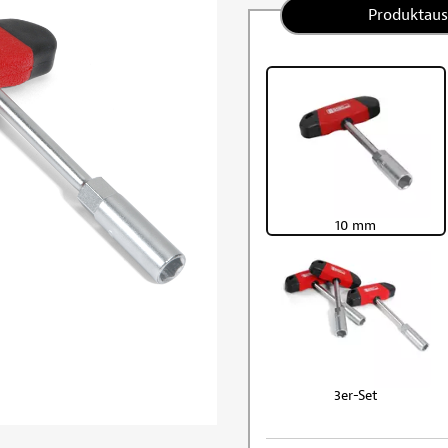
Produktau
10 mm
3er-Set