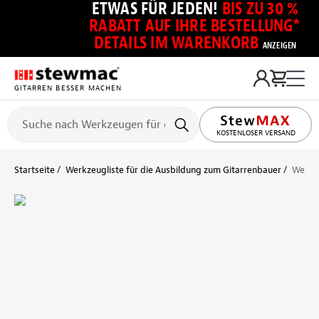
ETWAS FÜR JEDEN!
BIS ZU 30 %
RABATT AUF IHRE BESTELLUNG*
DETAILS IM WARENKORB
ANZEIGEN
GITARREN BESSER MACHEN
KOSTENLOSER VERSAND
Startseite
Werkzeugliste für die Ausbildung zum Gitarrenbauer
Werkze