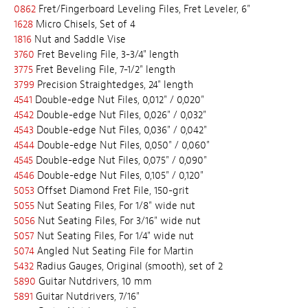
0862
Fret/Fingerboard Leveling Files, Fret Leveler, 6"
1628
Micro Chisels, Set of 4
1816
Nut and Saddle Vise
3760
Fret Beveling File, 3-3/4" length
3775
Fret Beveling File, 7-1/2" length
3799
Precision Straightedges, 24" length
4541
Double-edge Nut Files, 0,012" / 0,020"
4542
Double-edge Nut Files, 0,026" / 0,032"
4543
Double-edge Nut Files, 0,036" / 0,042"
4544
Double-edge Nut Files, 0,050" / 0,060"
4545
Double-edge Nut Files, 0,075" / 0,090"
4546
Double-edge Nut Files, 0,105" / 0,120"
5053
Offset Diamond Fret File, 150-grit
5055
Nut Seating Files, For 1/8" wide nut
5056
Nut Seating Files, For 3/16" wide nut
5057
Nut Seating Files, For 1/4" wide nut
5074
Angled Nut Seating File for Martin
5432
Radius Gauges, Original (smooth), set of 2
5890
Guitar Nutdrivers, 10 mm
5891
Guitar Nutdrivers, 7/16"