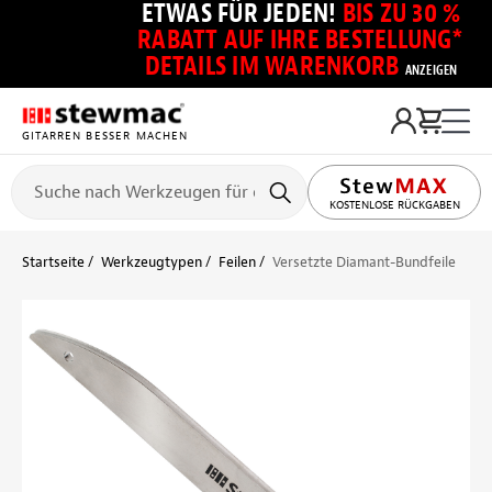
ETWAS FÜR JEDEN!
BIS ZU 30 %
RABATT AUF IHRE BESTELLUNG*
DETAILS IM WARENKORB
ANZEIGEN
GITARREN BESSER MACHEN
KOSTENLOSE RÜCKGABEN
Startseite
Werkzeugtypen
Feilen
Versetzte Diamant-Bundfeile