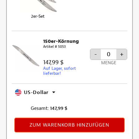
2er-Set
150er-Körnung
Artikel # 5053
-
+
147,99 $
MENGE
Auf Lager, sofort
lieferbar!
US-Dollar
Gesamt:
147,99
$
ZUM WARENKORB HINZUFÜGEN