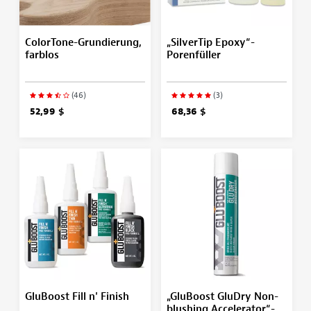
ColorTone-Grundierung,
„SilverTip Epoxy“-
farblos
Porenfüller
(46)
(3)
52,99 $
68,36 $
GluBoost Fill n' Finish
„GluBoost GluDry Non-
blushing Accelerator“-