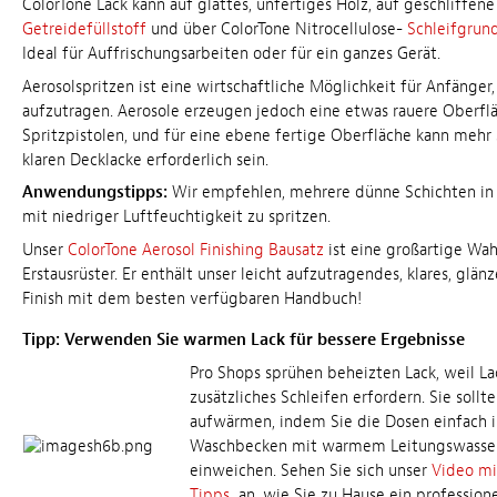
ColorTone Lack kann auf glattes, unfertiges Holz, auf geschliffene
Getreidefüllstoff
und über ColorTone Nitrocellulose-
Schleifgrun
Ideal für Auffrischungsarbeiten oder für ein ganzes Gerät.
Aerosolspritzen ist eine wirtschaftliche Möglichkeit für Anfänger, 
aufzutragen. Aerosole erzeugen jedoch eine etwas rauere Oberflä
Spritzpistolen, und für eine ebene fertige Oberfläche kann mehr 
klaren Decklacke erforderlich sein.
Anwendungstipps:
Wir empfehlen, mehrere dünne Schichten i
mit niedriger Luftfeuchtigkeit zu spritzen.
Unser
ColorTone Aerosol Finishing Bausatz
ist eine großartige Wah
Erstausrüster. Er enthält unser leicht aufzutragendes, klares, glän
Finish mit dem besten verfügbaren Handbuch!
Tipp: Verwenden Sie warmen Lack für bessere Ergebnisse
Pro Shops sprühen beheizten Lack, weil La
zusätzliches Schleifen erfordern. Sie sollt
aufwärmen, indem Sie die Dosen einfach i
Waschbecken mit warmem Leitungswasse
einweichen. Sehen Sie sich unser
Video mi
Tipps
an, wie Sie zu Hause ein professione