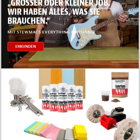
„GROSSER ODER KLEINER JOB,
WIR HABEN ALLES, WAS SIE
BRAUCHEN.“
MIT STEWMACS EVERYTHING FINISHING
ERKUNDEN