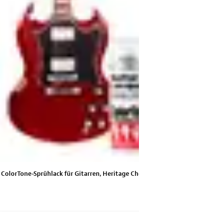
ColorTone-Sprühlack für Gitarren, Heritage Cherry
ColorTone-Spr