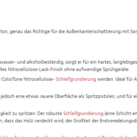
bton, genau das Richtige für die Außenkantenschattierung mit So
sser- und alkoholbeständig, sorgt er für ein hartes, langlebiges 
elles Nitrocellulose-Lack-Finish ohne aufwendige Sprühgeräte.
 ColorTone Nitrocellulose-
Schleifgrundierung
werden. Ideal für A
 jedoch eine etwas rauere Oberfläche als Spritzpistolen, und für e
keit zu spritzen. Der robuste
Schleifgrundierung
(eine Schicht en
, dass das Holz verdeckt wird; der Großteil der Endveredelungsdic