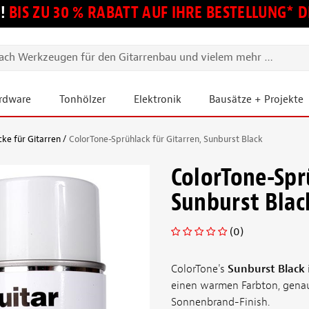
!
BIS ZU 30 % RABATT AUF IHRE BESTELLUNG*
ardware
Tonhölzer
Elektronik
Bausätze + Projekte
ke für Gitarren
ColorTone-Sprühlack für Gitarren, Sunburst Black
ColorTone-Spr
Sunburst Blac
(0)
ColorTone's
Sunburst Black
einen warmen Farbton, genau
Sonnenbrand-Finish.