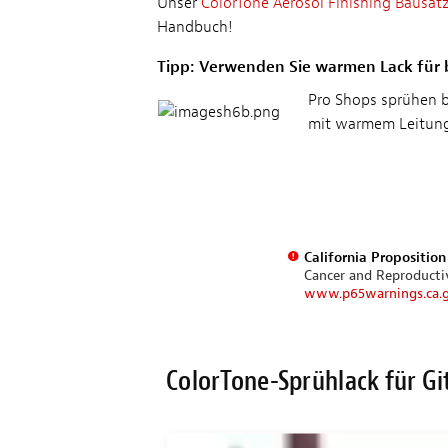
Unser
ColorTone Aerosol Finishing Bausat
Handbuch!
Tipp: Verwenden Sie warmen Lack für 
Pro Shops sprühen be
mit warmem Leitung
California Propositio
Cancer and Reproduct
www.p65warnings.ca.
ColorTone-Sprühlack für Gi