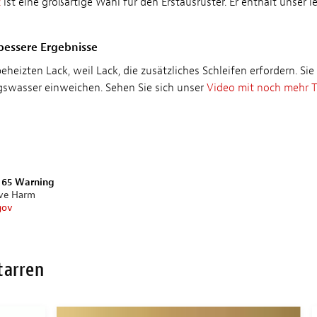
z
ist eine großartige Wahl für den Erstausrüster. Er enthält unser
bessere Ergebnisse
heizten Lack, weil Lack, die zusätzliches Schleifen erfordern. S
swasser einweichen. Sehen Sie sich unser
Video mit noch mehr T
n 65 Warning
ive Harm
gov
tarren