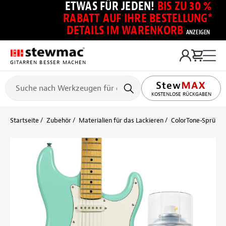
ETWAS FÜR JEDEN!
BIS ZU 30 %
RABATT AUF IHRE BESTELLUNG*
DETAILS IM WARENKORB
ANZEIGEN
GITARREN BESSER MACHEN
KOSTENLOSE RÜCKGABEN
Startseite
Zubehör
Materialien für das Lackieren
ColorTone-Sprühlac