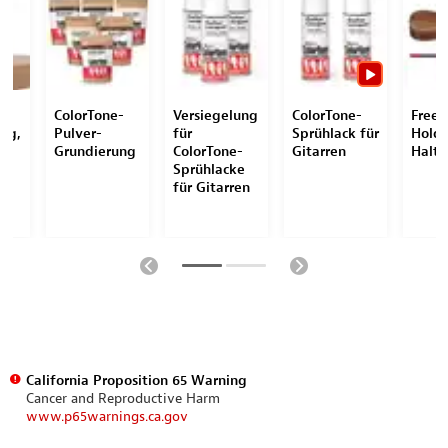
-
ColorTone-
Versiegelung
ColorTone-
Free
ng,
Pulver-
für
Sprühlack für
Holde
Grundierung
ColorTone-
Gitarren
Halt
Sprühlacke
für Gitarren
California Proposition 65 Warning
Cancer and Reproductive Harm
www.p65warnings.ca.gov