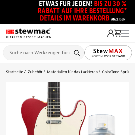
ETWAS FÜR JEDEN!
BIS ZU 30 %
RABATT AUF IHRE BESTELLUNG*
DETAILS IM WARENKORB
ANZEIGEN
GITARREN BESSER MACHEN
KOSTENLOSER VERSAND
Startseite
Zubehör
Materialien für das Lackieren
ColorTone-Sprühlac