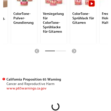
-
ColorTone-
Versiegelung
ColorTone-
Free
ng,
Pulver-
für
Sprühlack für
Holde
Grundierung
ColorTone-
Gitarren
Halt
Sprühlacke
für Gitarren
California Proposition 65 Warning
Cancer and Reproductive Harm
www.p65warnings.ca.gov