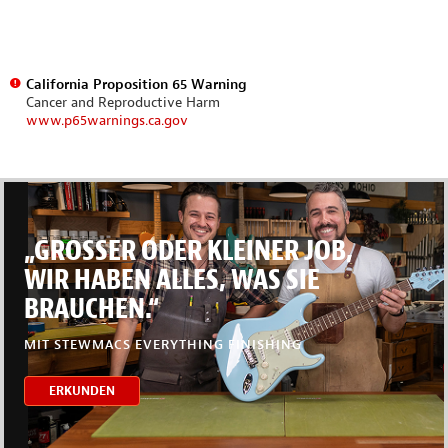
California Proposition 65 Warning
Cancer and Reproductive Harm
www.p65warnings.ca.gov
„GROSSER ODER KLEINER JOB,
WIR HABEN ALLES, WAS SIE
BRAUCHEN.“
MIT STEWMACS EVERYTHING FINISHING
ERKUNDEN