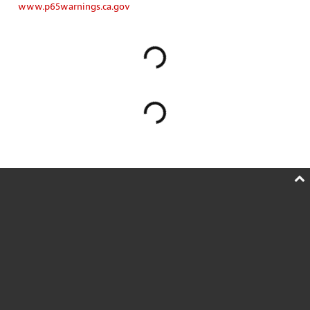
www.p65warnings.ca.gov