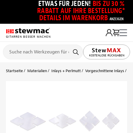
ETWAS FÜR JEDEN!
BIS ZU 30 %
RABATT AUF IHRE BESTELLUNG*
DETAILS IM WARENKORB
ANZEIGEN
GITARREN BESSER MACHEN
KOSTENLOSE RÜCKGABEN
Startseite
Materialien
Inlays + Perlmutt
Vorgeschnittene Inlays
Pe