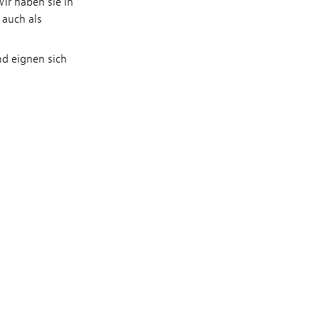
ir haben sie in
 auch als
d eignen sich