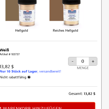
Hellgold
Reiches Hellgold
Weiß
Artikel # 103737
-
+
13,82 $
MENGE
Nur 10 Stück auf Lager
, versandbereit!
Nicht rabattfähig
Weitere Informationen zum Rabattausschluss
Gesamt:
13,82
$
 WARENKORB HINZUFÜGEN