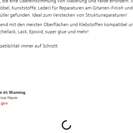
 die eine Übereinstimmung von Maserung und Farbe erfordern. W
öbel, Kunststoffe, Leder) für Reparaturen am Gitarren-Finish und
Füller gefunden. Ideal zum Verstecken von Strukturreparaturen!
hend mit den meisten Oberflächen und Klebstoffen kompatibel un
chellack, Lack, Epoxid, super glue und mehr!
atibilität immer auf Schrott.
on 65 Warning
tive Harm
.gov