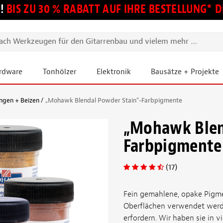
!
BIS ZU 30 % RABATT AUF IHRE BESTELLUNG*
ardware
Tonhölzer
Elektronik
Bausätze + Projekte
ngen + Beizen
„Mohawk Blendal Powder Stain“-Farbpigmente
„Mohawk Blen
Farbpigmente
(17)
Fein gemahlene, opake Pigmen
Oberflächen verwendet werd
erfordern. Wir haben sie in v