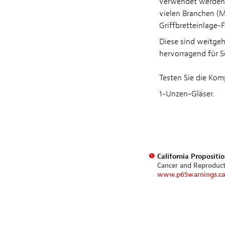
verwendet werden,
vielen Branchen (M
Griffbretteinlage-
Diese sind weitge
hervorragend für S
Testen Sie die Komp
1-Unzen-Gläser.
California Propositi
Cancer and Reproduc
www.p65warnings.ca