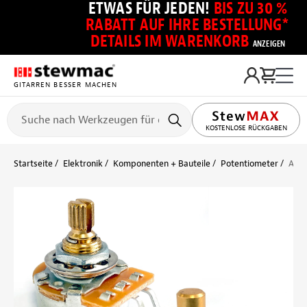
ETWAS FÜR JEDEN!
BIS ZU 30 %
RABATT AUF IHRE BESTELLUNG*
DETAILS IM WARENKORB
ANZEIGEN
GITARREN BESSER MACHEN
KOSTENLOSE RÜCKGABEN
Startseite
Elektronik
Komponenten + Bauteile
Potentiometer
AxLa