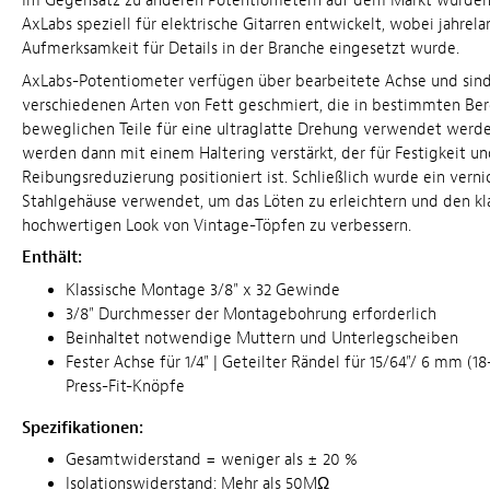
Im Gegensatz zu anderen Potentiometern auf dem Markt wurden
AxLabs speziell für elektrische Gitarren entwickelt, wobei jahrel
Aufmerksamkeit für Details in der Branche eingesetzt wurde.
AxLabs-Potentiometer verfügen über bearbeitete Achse und sind
verschiedenen Arten von Fett geschmiert, die in bestimmten Ber
beweglichen Teile für eine ultraglatte Drehung verwendet werde
werden dann mit einem Haltering verstärkt, der für Festigkeit u
Reibungsreduzierung positioniert ist. Schließlich wurde ein verni
Stahlgehäuse verwendet, um das Löten zu erleichtern und den kla
hochwertigen Look von Vintage-Töpfen zu verbessern.
Enthält:
Klassische Montage 3/8" x 32 Gewinde
3/8" Durchmesser der Montagebohrung erforderlich
Beinhaltet notwendige Muttern und Unterlegscheiben
Fester Achse für 1/4" | Geteilter Rändel für 15/64"/ 6 mm (1
Press-Fit-Knöpfe
Spezifikationen:
Gesamtwiderstand = weniger als ± 20 %
Isolationswiderstand: Mehr als 50MΩ