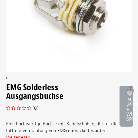
EMG Solderless
Ausgangsbuchse
IN
„PR
(0)
+
WUN
SPE
Eine hochwertige Buchse mit Kabelschuhen, die für die
lötfreie Verdrahtung von EMG entwickelt wurden ...
Weiterlesen