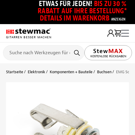
ETWAS FÜR JEDEN!
BIS ZU 30 %
RABATT AUF IHRE BESTELLUNG*
DETAILS IM WARENKORB
ANZEIGEN
GITARREN BESSER MACHEN
KOSTENLOSE RÜCKGABEN
Startseite
Elektronik
Komponenten + Bauteile
Buchsen
EMG Solde