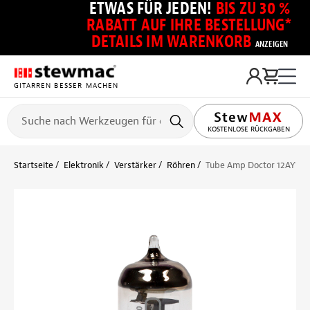
ETWAS FÜR JEDEN!
BIS ZU 30 %
RABATT AUF IHRE BESTELLUNG*
DETAILS IM WARENKORB
ANZEIGEN
GITARREN BESSER MACHEN
KOSTENLOSE RÜCKGABEN
Startseite
Elektronik
Verstärker
Röhren
Tube Amp Doctor 12AY7 / 