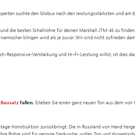
xperten suchte den Globus nach den leistungsstärksten und am 
t und die besten Schallrohre für deinen Marshall JTM-45 zu finde
mischer klingen wird als je zuvor. Wir sind nicht zufrieden damit
Responsive-Verstärkung und Hi-Fi-Leistung willst, ist dies das r
r-Bausatz
fallen.
Erleben Sie einen ganz neuen Ton aus dem von
ntage-Konstruktion zurückbringt. Die in Russland von Hand herges
Ihre Rohre sind für geringe Geräusche, vollen Ton und dynamisch