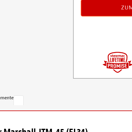
ZUM
emente