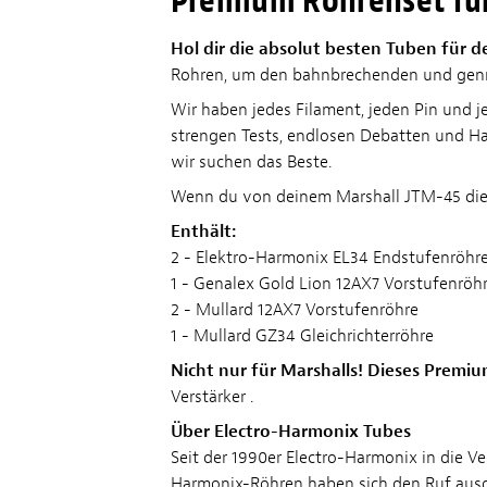
Premium Röhrenset für
Hol dir die absolut besten Tuben für d
Rohren, um den bahnbrechenden und genre
Wir haben jedes Filament, jeden Pin und j
strengen Tests, endlosen Debatten und Hand
wir suchen das Beste.
Wenn du von deinem Marshall JTM-45 die be
Enthält:
2 - Elektro-Harmonix EL34 Endstufenröhre
1 - Genalex Gold Lion 12AX7 Vorstufenröh
2 - Mullard 12AX7 Vorstufenröhre
1 - Mullard GZ34 Gleichrichterröhre
Nicht nur für Marshalls! Dieses Premiu
Verstärker .
Über Electro-Harmonix Tubes
Seit der 1990er Electro-Harmonix in die V
Harmonix-Röhren haben sich den Ruf ausge