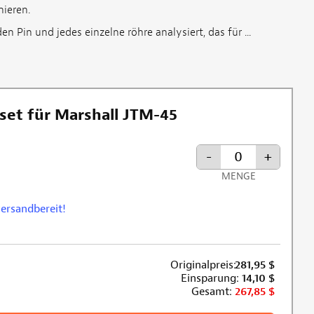
nieren.
n Pin und jedes einzelne röhre analysiert, das für ...
et für Marshall JTM-45
-
+
MENGE
versandbereit!
nformationen zum Rabattausschluss
Originalpreis:
281,95
$
Einsparung:
14,10
$
Gesamt:
267,85
$