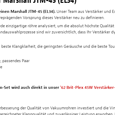
 Marshall JTM-45 (EL34)
einen Marshall JTM-45 (EL34).
Unser Team aus Verstärker und E
prägenden Vorsprung dieses Verstärker neu zu definieren.
ede einzigartige röhre analysiert, um die absolut höchste Qualitä
auswahlprozesse sind wir zuversichtlich, dass Ihr Verstärker dyna
ste Klangklarheit, die geringsten Geräusche und die beste Touch-
, passendes Paar
re
m-Set wird auch direkt in unser
'62 Brit-Plex 45W Verstärke
erbesserung der Qualität von Vakuumrohren investiert und die Vi
zeichneter Klangqualität und zuverlässiger Leistung erworben. 