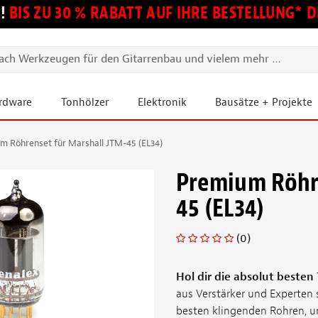
!
BIS ZU 30 % RABATT AUF IHRE BESTELLUNG*
ardware
Tonhölzer
Elektronik
Bausätze + Projekte
m Röhrenset für Marshall JTM-45 (EL34)
Premium Röhre
45 (EL34)
(0)
Hol dir die absolut besten
aus Verstärker und Experten
besten klingenden Rohren, 