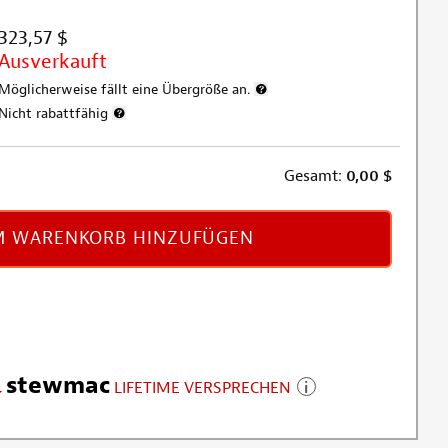
323,57 $
Ausverkauft
Möglicherweise fällt eine Übergröße an.
Weitere Informationen zur Versa
Nicht rabattfähig
Weitere Informationen zum Rabattausschluss
Gesamt:
0,00
$
 WARENKORB HINZUFÜGEN
stewmac
LIFETIME VERSPRECHEN