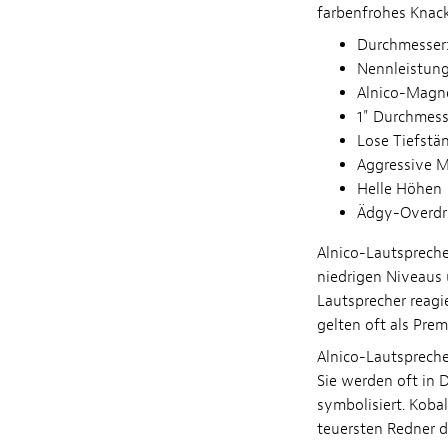
farbenfrohes Knack
Durchmesser:
Nennleistun
Alnico-Magn
1" Durchmess
Lose Tiefstä
Aggressive M
Helle Höhen
Ädgy-Overdr
Alnico-Lautspreche
niedrigen Niveaus 
Lautsprecher reagi
gelten oft als Pre
Alnico-Lautspreche
Sie werden oft in 
symbolisiert. Koba
teuersten Redner d