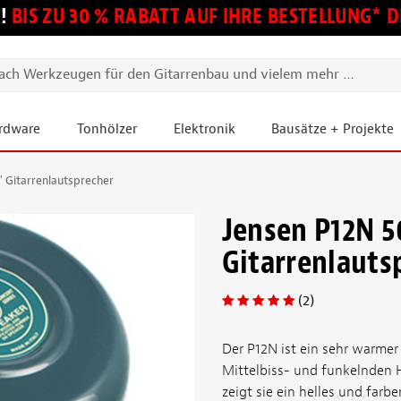
!
BIS ZU 30 % RABATT AUF IHRE BESTELLUNG*
ardware
Tonhölzer
Elektronik
Bausätze + Projekte
 Gitarrenlautsprecher
Jensen P12N 5
Gitarrenlauts
(2)
Der P12N ist ein sehr warmer
Mittelbiss- und funkelnden H
zeigt sie ein helles und farb