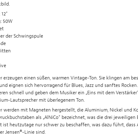
bild.
 12"
g: 50W
et
er der Schwingspule
nde
itten
ive
r erzeugen einen süßen, warmen Vintage-Ton. Sie klingen am bes
und eignen sich hervorragend für Blues, Jazz und sanftes Rocken.
eren schnell und geben dem Musiker ein „Eins mit dem Verstärker“
mium-Lautsprecher mit überlegenem Ton.
r werden mit Magneten hergestellt, die Aluminium, Nickel und Ko
Druckbuchstaben als „AlNiCo“ bezeichnet, was die drei jeweiligen
lt ist heutzutage nur schwer zu beschaffen, was dazu führt, dass 
er Jensen®-Linie sind.