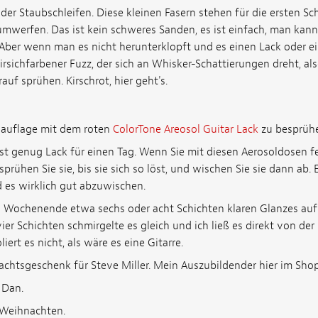
der Staubschleifen. Diese kleinen Fasern stehen für die ersten S
mwerfen. Das ist kein schweres Sanden, es ist einfach, man kann 
. Aber wenn man es nicht herunterklopft und es einen Lack oder ei
firsichfarbener Fuzz, der sich an Whisker-Schattierungen dreht, al
auf sprühen. Kirschrot, hier geht's.
sauflage mit dem roten
ColorTone Areosol Guitar Lack
zu besprüh
ist genug Lack für einen Tag. Wenn Sie mit diesen Aerosoldosen fer
prühen Sie sie, bis sie sich so löst, und wischen Sie sie dann ab. 
es wirklich gut abzuwischen.
s Wochenende etwa sechs oder acht Schichten klaren Glanzes auf
er Schichten schmirgelte es gleich und ich ließ es direkt von der P
ert es nicht, als wäre es eine Gitarre.
achtsgeschenk für Steve Miller. Mein Auszubildender hier im Shop
 Dan.
Weihnachten.