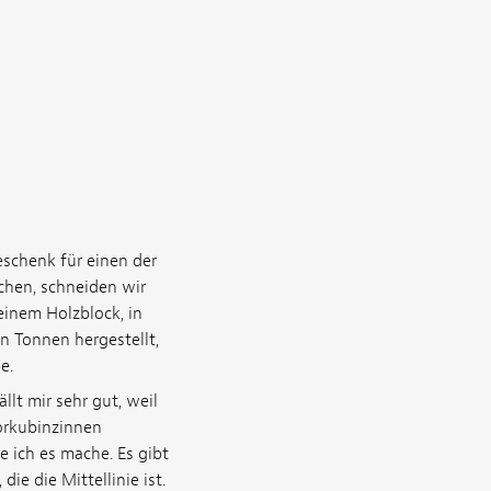
eschenk für einen der
chen, schneiden wir
 einem Holzblock, in
n Tonnen hergestellt,
e.
lt mir sehr gut, weil
Porkubinzinnen
 ich es mache. Es gibt
ie die Mittellinie ist.