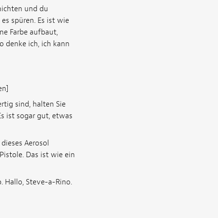
chichten und du
es spüren. Es ist wie
ne Farbe aufbaut,
so denke ich, ich kann
en]
tig sind, halten Sie
Es ist sogar gut, etwas
 dieses Aerosol
istole. Das ist wie ein
. Hallo, Steve-a-Rino.