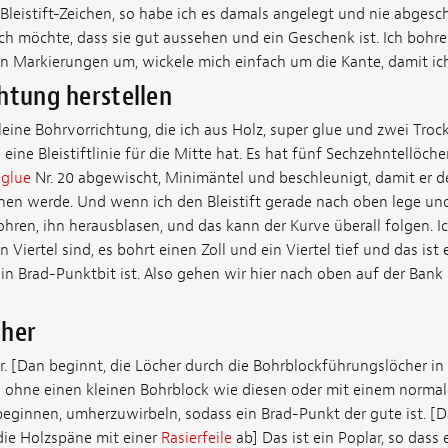
 Bleistift-Zeichen, so habe ich es damals angelegt und nie abgesch
 ich möchte, dass sie gut aussehen und ein Geschenk ist. Ich bohre
nen Markierungen um, wickele mich einfach um die Kante, damit ic
htung herstellen
leine Bohrvorrichtung, die ich aus Holz, super glue und zwei Tr
ine Bleistiftlinie für die Mitte hat. Es hat fünf Sechzehntellöcher
 glue
Nr. 20 abgewischt, Minimäntel und beschleunigt, damit er 
chen werde. Und wenn ich den Bleistift gerade nach oben lege un
hren, ihn herausblasen, und das kann der Kurve überall folgen. Ic
 Viertel sind, es bohrt einen Zoll und ein Viertel tief und das ist 
ein Brad-Punktbit ist. Also gehen wir hier nach oben auf der Bank
cher
r. [Dan beginnt, die Löcher durch die Bohrblockführungslöcher in
 ohne einen kleinen Bohrblock wie diesen oder mit einem normal
beginnen, umherzuwirbeln, sodass ein Brad-Punkt der gute ist. [
die Holzspäne mit einer
Rasierfeile
ab] Das ist ein Poplar, so dass 