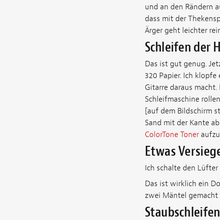
und an den Rändern au
dass mit der Thekensp
Ärger geht leichter rei
Schleifen der 
Das ist gut genug. Jet
320 Papier. Ich klopfe
Gitarre daraus macht.
Schleifmaschine rollen
[auf dem Bildschirm s
Sand mit der Kante abs
ColorTone Toner
aufzut
Etwas Versieg
Ich schalte den Lüfter
Das ist wirklich ein D
zwei Mäntel gemacht u
Staubschleife