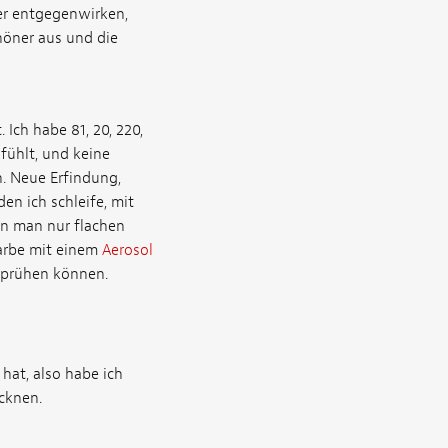
er entgegenwirken,
höner aus und die
 Ich habe 81, 20, 220,
nfühlt, und keine
n. Neue Erfindung,
en ich schleife, mit
n man nur flachen
 Farbe mit einem
Aerosol
 sprühen können.
hat, also habe ich
cknen.