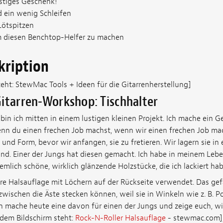
ustiges Geschenk!
d ein wenig Schleifen
Lötspitzen
um diesen Benchtop-Helfer zu machen
kription
eht: StewMac Tools + Ideen für die Gitarrenherstellung]
itarren-Workshop: Tischhalter
in ich mitten in einem lustigen kleinen Projekt. Ich mache ein G
nn du einen frechen Job machst, wenn wir einen frechen Job ma
 und Form, bevor wir anfangen, sie zu fretieren. Wir lagern sie in
nd. Einer der Jungs hat diesen gemacht. Ich habe in meinem Lebe
mlich schöne, wirklich glänzende Holzstücke, die ich lackiert hab
re Halsauflage mit Löchern auf der Rückseite verwendet. Das gefäl
 zwischen die Äste stecken können, weil sie in Winkeln wie z. B. 
h mache heute eine davon für einen der Jungs und zeige euch, wie
dem Bildschirm steht:
Rock-N-Roller Halsauflage
- stewmac.com], d