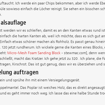
ftaucht. Ich werde ein paar Chips bekommen, aber ich werde Eb
üle sowieso einfach die Löcher reinigt. Sie sehen ein bisschen sc
n.
Halsauflage
zt werden wir es schleifen, damit es an den Kanten etwas rund ist.
 einfach die harten Kanten ab, weil ich möchte, dass es sich gut a
 Einfach etwas schöner machen als Rohholz. Es passt genau hinei
. 120 jetzt rundherum. Ich wickele gerne die Kanten eines Blocks, d
teht:
Micro-Mesh Foam Sanding Block
- stewmac.com], denn wen
chließt, macht das Kratzer. Ich gehe jetzt zu 320 . Ich plane, die
ragen, Kirschrot. Das ist gut genug, dass wir es überziehen und
elung auftragen
 ein und sprühe ihn mit einem Versiegelungsgerät.
oppelmantel. Das Poplar ist weiches Holz, das es direkt angesaugt 
nd es geht immer noch weg. Ich lasse das eine halbe Stunde tro
n