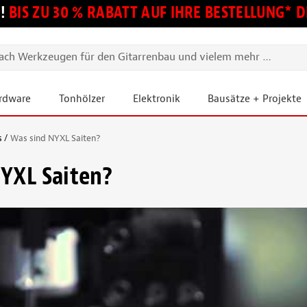
!
BIS ZU 30 % RABATT AUF IHRE BESTELLUNG*
ardware
Tonhölzer
Elektronik
Bausätze + Projekte
s
Was sind NYXL Saiten?
YXL Saiten?