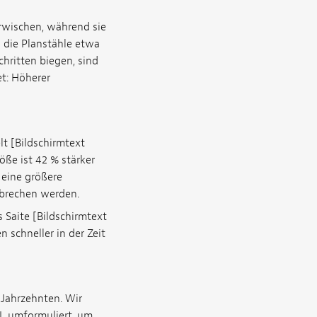
wischen, während sie
 die Planstähle etwa
chritten biegen, sind
et: Höherer
lt [Bildschirmtext
röße ist 42 % stärker
 eine größere
 brechen werden.
 Saite [Bildschirmtext
 schneller in der Zeit
 Jahrzehnten. Wir
XL umformuliert, um