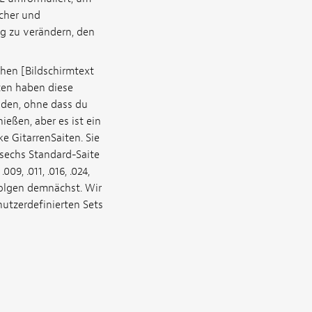
scher und
g zu verändern, den
hen [Bildschirmtext
ten haben diese
eiden, ohne dass du
ießen, aber es ist ein
ke GitarrenSaiten. Sie
 sechs Standard-Saite
9, .011, .016, .024,
e folgen demnächst. Wir
nutzerdefinierten Sets