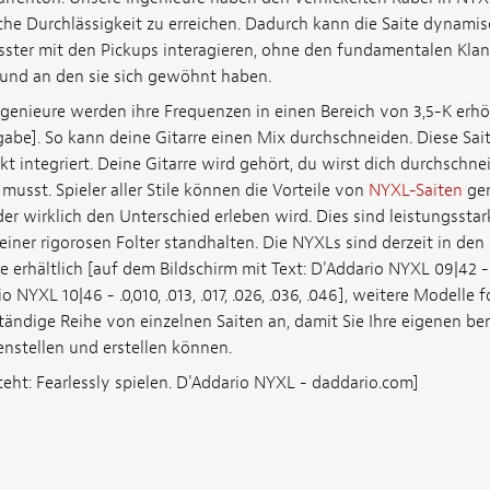
he Durchlässigkeit zu erreichen. Dadurch kann die Saite dynami
ter mit den Pickups interagieren, ohne den fundamentalen Klan
n und an den sie sich gewöhnt haben.
genieure werden ihre Frequenzen in einen Bereich von 3,5-K erhö
sgabe]. So kann deine Gitarre einen Mix durchschneiden. Diese Sai
t integriert. Deine Gitarre wird gehört, du wirst dich durchschn
 musst. Spieler aller Stile können die Vorteile von
NYXL-Saiten
gen
 der wirklich den Unterschied erleben wird. Dies sind leistungsstar
iner rigorosen Folter standhalten. Die NYXLs sind derzeit in den
erhältlich [auf dem Bildschirm mit Text: D'Addario NYXL 09|42 - .00
o NYXL 10|46 - .0,010, .013, .017, .026, .036, .046], weitere Modell
tändige Reihe von einzelnen Saiten an, damit Sie Ihre eigenen be
stellen und erstellen können.
eht: Fearlessly spielen. D'Addario NYXL - daddario.com]