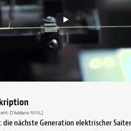
kription
teht: D'Addario NYXL]
r: die nächste Generation elektrischer Saite