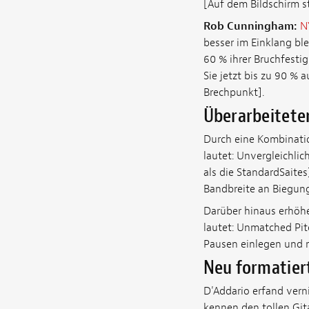
[Auf dem Bildschirm s
Rob Cunningham:
N
besser im Einklang bl
60 % ihrer Bruchfestig
Sie jetzt bis zu 90 % a
Brechpunkt].
Überarbeitete
Durch eine Kombinatio
lautet: Unvergleichlich
als die StandardSaite
Bandbreite an Biegung
Darüber hinaus erhöhe
lautet: Unmatched Pitc
Pausen einlegen und m
Neu formatiert
D'Addario erfand verni
kennen den tollen Git