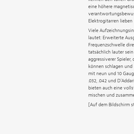
eine höhere magnetisc
verantwortungsbewuss
Elektrogitarren liebe
Viele Aufzeichnungsin
lautet: Erweiterte Au
Frequenzschwelle direk
tatsächlich lauter sein
aggressiverer Spieler,
können schlagen und e
mit neun und 10 Gauge 
.032, .042 und D'Addari
bieten auch eine volls
mischen und zusammen
[Auf dem Bildschirm st