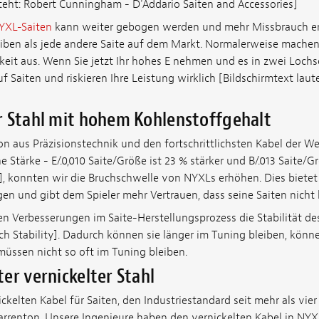
teht: Robert Cunningham - D'Addario Saiten and Accessories]
YXL-Saiten
kann weiter gebogen werden und mehr Missbrauch er
eiben als jede andere Saite auf dem Markt. Normalerweise machen
keit aus. Wenn Sie jetzt Ihr hohes E nehmen und es in zwei Lochs
uf Saiten und riskieren Ihre Leistung wirklich [Bildschirmtext laut
r Stahl mit hohem Kohlenstoffgehalt
n aus Präzisionstechnik und den fortschrittlichsten Kabel der We
e Stärke - E/.0,010 Saite/Größe ist 23 % stärker und B/.013 Saite/G
s], konnten wir die Bruchschwelle von NYXLs erhöhen. Dies bietet
en und gibt dem Spieler mehr Vertrauen, dass seine Saiten nicht
n Verbesserungen im Saite-Herstellungsprozess die Stabilität des
h Stability]. Dadurch können sie länger im Tuning bleiben, können
üssen nicht so oft im Tuning bleiben.
er vernickelter Stahl
ckelten Kabel für Saiten, den Industriestandard seit mehr als vier
arrenton. Unsere Ingenieure haben den vernickelten Kabel in NY