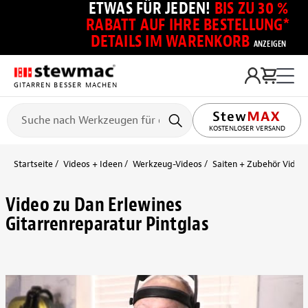
ETWAS FÜR JEDEN!
BIS ZU 30 %
RABATT AUF IHRE BESTELLUNG*
DETAILS IM WARENKORB
ANZEIGEN
GITARREN BESSER MACHEN
KOSTENLOSER VERSAND
Startseite
Videos + Ideen
Werkzeug-Videos
Saiten + Zubehör Video
Video zu Dan Erlewines
Gitarrenreparatur Pintglas