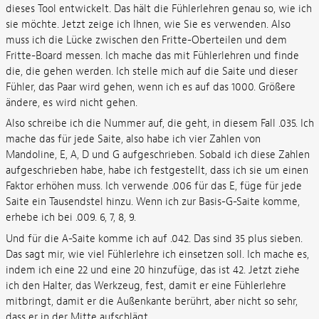
dieses Tool entwickelt. Das hält die Fühlerlehren genau so, wie ich
sie möchte. Jetzt zeige ich Ihnen, wie Sie es verwenden. Also
muss ich die Lücke zwischen den Fritte-Oberteilen und dem
Fritte-Board messen. Ich mache das mit Fühlerlehren und finde
die, die gehen werden. Ich stelle mich auf die Saite und dieser
Fühler, das Paar wird gehen, wenn ich es auf das 1000. Größere
ändere, es wird nicht gehen.
Also schreibe ich die Nummer auf, die geht, in diesem Fall .035. Ich
mache das für jede Saite, also habe ich vier Zahlen von
Mandoline, E, A, D und G aufgeschrieben. Sobald ich diese Zahlen
aufgeschrieben habe, habe ich festgestellt, dass ich sie um einen
Faktor erhöhen muss. Ich verwende .006 für das E, füge für jede
Saite ein Tausendstel hinzu. Wenn ich zur Basis-G-Saite komme,
erhebe ich bei .009. 6, 7, 8, 9.
Und für die A-Saite komme ich auf .042. Das sind 35 plus sieben.
Das sagt mir, wie viel Fühlerlehre ich einsetzen soll. Ich mache es,
indem ich eine 22 und eine 20 hinzufüge, das ist 42. Jetzt ziehe
ich den Halter, das Werkzeug, fest, damit er eine Fühlerlehre
mitbringt, damit er die Außenkante berührt, aber nicht so sehr,
dass er in der Mitte aufschlägt.