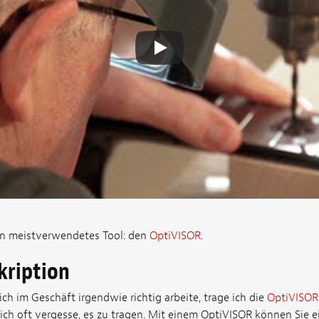
in meistverwendetes Tool: den
OptiVISOR
.
kription
h im Geschäft irgendwie richtig arbeite, trage ich die
OptiVISOR
 ich oft vergesse, es zu tragen. Mit einem OptiVISOR können Sie e