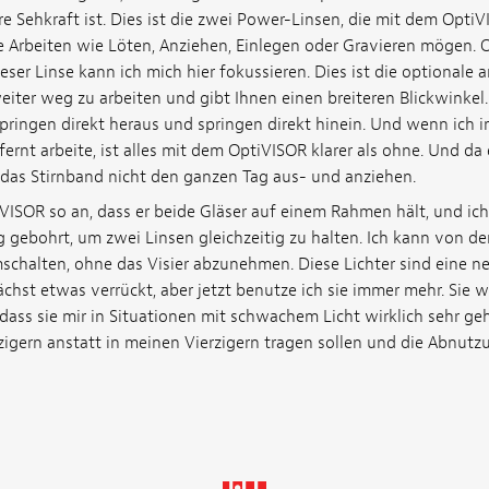
re Sehkraft ist. Dies ist die zwei Power-Linsen, die mit dem OptiV
e Arbeiten wie Löten, Anziehen, Einlegen oder Gravieren mögen. O
ieser Linse kann ich mich hier fokussieren. Dies ist die optionale
weiter weg zu arbeiten und gibt Ihnen einen breiteren Blickwinke
springen direkt heraus und springen direkt hinein. Und wenn ich i
ernt arbeite, ist alles mit dem OptiVISOR klarer als ohne. Und da
 das Stirnband nicht den ganzen Tag aus- und anziehen.
VISOR so an, dass er beide Gläser auf einem Rahmen hält, und ich 
 gebohrt, um zwei Linsen gleichzeitig zu halten. Ich kann von de
schalten, ohne das Visier abzunehmen. Diese Lichter sind eine n
chst etwas verrückt, aber jetzt benutze ich sie immer mehr. Sie 
, dass sie mir in Situationen mit schwachem Licht wirklich sehr ge
igern anstatt in meinen Vierzigern tragen sollen und die Abnut